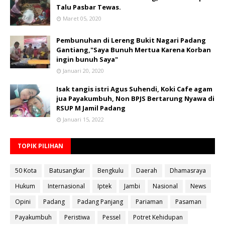
Talu Pasbar Tewas.
Maret 05, 2020
Pembunuhan di Lereng Bukit Nagari Padang
Gantiang,"Saya Bunuh Mertua Karena Korban
ingin bunuh Saya"
Januari 20, 2020
Isak tangis istri Agus Suhendi, Koki Cafe agam
jua Payakumbuh, Non BPJS Bertarung Nyawa di
RSUP M Jamil Padang
Januari 15, 2022
TOPIK PILIHAN
50 Kota
Batusangkar
Bengkulu
Daerah
Dhamasraya
Hukum
Internasional
Iptek
Jambi
Nasional
News
Opini
Padang
Padang Panjang
Pariaman
Pasaman
Payakumbuh
Peristiwa
Pessel
Potret Kehidupan