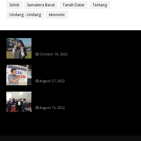
Solok
Sumatera Barat
Tanah Datar
Tentang
Undang - Undang
ekonomi
Bahan Ajar Terintegrasi Science Technology
Engineering Dan Mathematics (STEM)
October 10, 2022
Menanti Putusn MK Kembalikan Hak Regulator
Kepada Organisasi Pers
August 27, 2022
Makin Di Tekan Dewan Pers,SKW Berlisensi
BNSP Makin Dipercaya
August 15, 2022