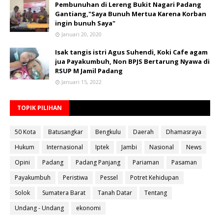
Pembunuhan di Lereng Bukit Nagari Padang
Gantiang,"Saya Bunuh Mertua Karena Korban
ingin bunuh Saya"
Januari 20, 2020
Isak tangis istri Agus Suhendi, Koki Cafe agam
jua Payakumbuh, Non BPJS Bertarung Nyawa di
RSUP M Jamil Padang
Januari 15, 2022
TOPIK PILIHAN
50 Kota
Batusangkar
Bengkulu
Daerah
Dhamasraya
Hukum
Internasional
Iptek
Jambi
Nasional
News
Opini
Padang
Padang Panjang
Pariaman
Pasaman
Payakumbuh
Peristiwa
Pessel
Potret Kehidupan
Solok
Sumatera Barat
Tanah Datar
Tentang
Undang - Undang
ekonomi