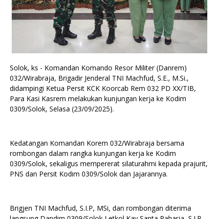
Solok, ks - Komandan Komando Resor Militer (Danrem)
032/Wirabraja, Brigadir Jenderal TNI Machfud, S.E., M.Si.,
didampingi Ketua Persit KCK Koorcab Rem 032 PD XX/TIB,
Para Kasi Kasrem melakukan kunjungan kerja ke Kodim
0309/Solok, Selasa (23/09/2025).
Kedatangan Komandan Korem 032/Wirabraja bersama
rombongan dalam rangka kunjungan kerja ke Kodim
0309/Solok, sekaligus mempererat silaturahmi kepada prajurit,
PNS dan Persit Kodim 0309/Solok dan Jajarannya.
Brigjen TNI Machfud, S.I.P, MSi, dan rombongan diterima
langsung Dandim 0309/Solok Letkol Kav Sapta Raharja, S.I.P