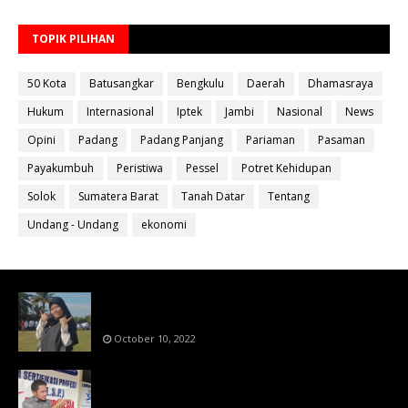
TOPIK PILIHAN
50 Kota
Batusangkar
Bengkulu
Daerah
Dhamasraya
Hukum
Internasional
Iptek
Jambi
Nasional
News
Opini
Padang
Padang Panjang
Pariaman
Pasaman
Payakumbuh
Peristiwa
Pessel
Potret Kehidupan
Solok
Sumatera Barat
Tanah Datar
Tentang
Undang - Undang
ekonomi
Bahan Ajar Terintegrasi Science Technology
Engineering Dan Mathematics (STEM)
October 10, 2022
Menanti Putusn MK Kembalikan Hak Regulator
Kepada Organisasi Pers