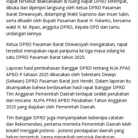
‎Rapat tersebut dilaksanakan di ruang Rapat DPRD setempat,
dibuka dan dipimpin langsung oleh Ketua DPRD Pasaman
Barat Dirwansyah, didampingi Wakil Supriono dan Insan Sabri,
serta dihadiri oleh Bupati Pasaman Barat H. Yulianto, bersama
wakil H. M. Ihpan, anggota DPRD, Kepala OPD dan tamu
undangan lainnya.
‎Ketua DPRD Pasaman Barat Dirwansyah mengatakan, rapat
tersebut merupakan rapat paripurna ke tiga masa sidang ke
satu DPRD Pasaman Barat tahun 2025.
‎Laporan hasil pembahasan Banggar DPRD tentang KUA PPAS
APBD-P tahaun 2025 dibacakan oleh Sekretaris Dewqn
(Sekwan) DPRD Pasaman Barat Joni Hendri. Dalam laporan itu
disampaikan bahwa berdasarkan hasil rapat Banggar DPRD
Tim Anggaran Pemerintah Daerah terdapat sedikit perubahan
dari rencana KUPA PPAS APBD Perubahan Tahun Anggaran
2025 yang diajukan oleh Pemerintah Daerah.
‎Tim Banggar DPRD juga menyampaikan beberapa catatan
dan Rekomendasi, pertama meminta Pemerintah Daerah lebih
kreatif menggali potensi - potensi pendapatan daerah yang
belum tersentuh, tanpa mengubah petunjuk Peraturan