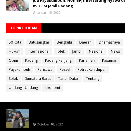
jua Payakumbuh, Non BPJS Bertarung Nyawa di
RSUP M Jamil Padang
Januari 15, 2022
TOPIK PILIHAN
50 Kota
Batusangkar
Bengkulu
Daerah
Dhamasraya
Hukum
Internasional
Iptek
Jambi
Nasional
News
Opini
Padang
Padang Panjang
Pariaman
Pasaman
Payakumbuh
Peristiwa
Pessel
Potret Kehidupan
Solok
Sumatera Barat
Tanah Datar
Tentang
Undang - Undang
ekonomi
Bahan Ajar Terintegrasi Science Technology
Engineering Dan Mathematics (STEM)
October 10, 2022