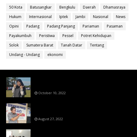
50 Kota
Batusangkar
Bengkulu
Daerah
Dhamasraya
Hukum
Internasional
Iptek
Jambi
Nasional
News
Opini
Padang
Padang Panjang
Pariaman
Pasaman
Payakumbuh
Peristiwa
Pessel
Potret Kehidupan
Solok
Sumatera Barat
Tanah Datar
Tentang
Undang - Undang
ekonomi
Bahan Ajar Terintegrasi Science Technology
Engineering Dan Mathematics (STEM)
October 10, 2022
Menanti Putusn MK Kembalikan Hak Regulator
Kepada Organisasi Pers
August 27, 2022
Makin Di Tekan Dewan Pers,SKW Berlisensi