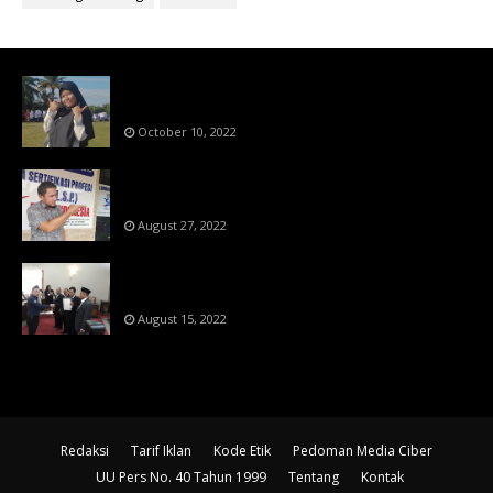
Bahan Ajar Terintegrasi Science Technology
Engineering Dan Mathematics (STEM)
October 10, 2022
Menanti Putusn MK Kembalikan Hak Regulator
Kepada Organisasi Pers
August 27, 2022
Makin Di Tekan Dewan Pers,SKW Berlisensi
BNSP Makin Dipercaya
August 15, 2022
Redaksi
Tarif Iklan
Kode Etik
Pedoman Media Ciber
UU Pers No. 40 Tahun 1999
Tentang
Kontak