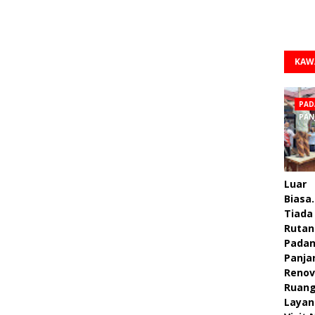
KAW
PAD
PAN
Luar
Biasa.
Tiada 
Rutan
Pada
Panja
Renov
Ruan
Layan