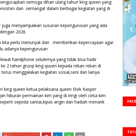
engucapkan semoga dihari ulang tahun king queen yang
konsisten dan semangat dalam berbagai kegiatan yang di
r juga menyampaikan susunan kepengurusan yang ada
 dengan 2026
pan kita perlu menunjuk dan memberikan kepercayaan agar
rlu adanya kepengurusan
l lewat handphone selulernya yang tidak bisa hadir
 ke 2 tahun gruop king quuen kepada rekan rekan di
terus menggalakan kegiatan sosial,seni dan lainya
hun king queen ketua pelaksana queen Etek Kasper
n hiburan permainan kim yang di iringi oleh cinta kim
FAC
seperti sepeda santai,kipas angin dan hadiah menarik
TOT