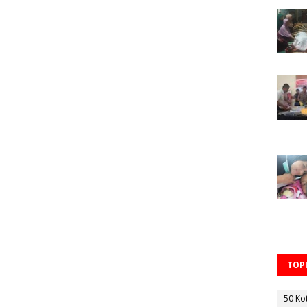
TOPI
50 Ko