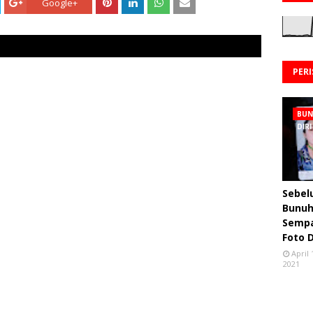
Google+
PER
BU
DIRI
Sebe
Bunuh 
Semp
Foto 
April 
2021