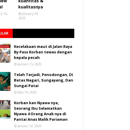
 New
kuantitas &
al
kualitasnya
ry 16,
January 09,
2022
ULAR
Kecelakaan maut di Jalan Raya
By Pass Korban tewas dengan
kepala pecah
Januari 15, 2020
Telah Terjadi, Penodongan, Di
Batas Nagari, Sungayang, Dan
Sungai Patai
Mei 14, 2020
Korban kan Nyawa nya,
Seorang Ibu Selamatkan
Nyawa 4 Orang Anak nya di
Pantai Anas Malik Pariaman
Januari 12, 2020