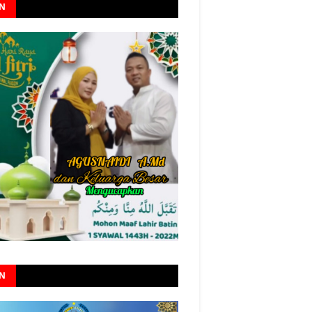
AN
AN