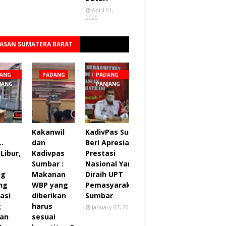
April 01,
2020
ASAN SUMATERA BARAT
Lihat semua
ANG
PADANG
PADANG
JANG
PANJANG
Kakanwil
KadivPas Sumbar
..
dan
Beri Apresiasi 27
Libur,
Kadivpas
Prestasi
Sumbar :
Nasional Yang
ng
Makanan
Diraih UPT
ng
WBP yang
Pemasyarakatan
asi
diberikan
Sumbar
g
harus
January 07, 2022
an
sesuai