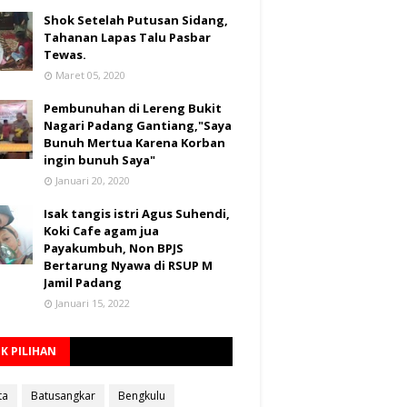
Shok Setelah Putusan Sidang,
Tahanan Lapas Talu Pasbar
Tewas.
Maret 05, 2020
Pembunuhan di Lereng Bukit
Nagari Padang Gantiang,"Saya
Bunuh Mertua Karena Korban
ingin bunuh Saya"
Januari 20, 2020
Isak tangis istri Agus Suhendi,
Koki Cafe agam jua
Payakumbuh, Non BPJS
Bertarung Nyawa di RSUP M
Jamil Padang
Januari 15, 2022
K PILIHAN
ta
Batusangkar
Bengkulu