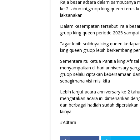
Raja besar adtara dalam sambutanya m
ke 2 tahun ini,gruop king queen terus 
laksanakan
Dalam kesempatan tersebut raja besa
gruop king queen periode 2025 sampai
"agar lebih solidnya king queen keda
king queen gruop lebih berkembang pe
Sementara itu ketua Panitia king Afriza
menyampaikan di hari anniversary yang
gruop selalu ciptakan kebersamaan dan 
sebagimana visi misi kita
Lebih lanjut acara anniversary ke 2 ta
mengatakan acara ini dimeriahkan denga
dan berbagai hadiah sudah dipersiakan 
lainya
#Adtara