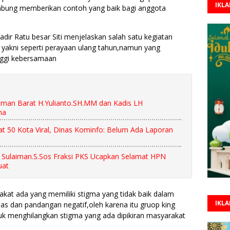
IKL
gabung memberikan contoh yang baik bagi anggota
ir Ratu besar Siti menjelaskan salah satu kegiatan
n yakni seperti perayaan ulang tahun,namun yang
inggi kebersamaan
an Barat H.Yulianto.SH.MM dan Kadis LH
ma
at 50 Kota Viral, Dinas Kominfo: Belum Ada Laporan
Sulaiman.S.Sos Fraksi PKS Ucapkan Selamat HPN
uat
akat ada yang memiliki stigma yang tidak baik dalam
IKL
las dan pandangan negatif,oleh karena itu gruop king
uk menghilangkan stigma yang ada dipikiran masyarakat