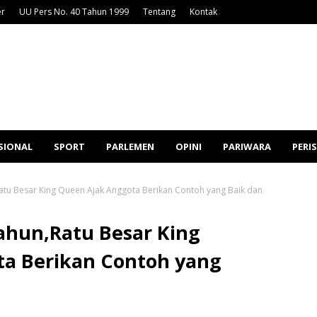
er
UU Pers No. 40 Tahun 1999
Tentang
Kontak
SIONAL
SPORT
PARLEMEN
OPINI
PARIWARA
PERI
Ratu Besar King Queen Ajak Anggota Berikan Contoh yang Baik dan
ahun,Ratu Besar King
a Berikan Contoh yang