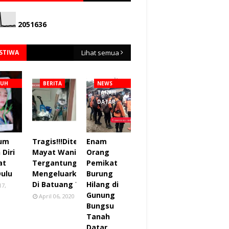
2
0
5
1
6
3
6
ISTIWA
Lihat semua
NUH
BERITA
NEWS
TANAH
DATAR
lum
Tragis!!!Ditemukan
Enam
Diri
Mayat Wanita
Orang
at
Tergantung sudah
Pemikat
Dulu
Mengeluarkan Bau
Burung
Di Batuang Taba.
Hilang di
17,
Gunung
April 06, 2020
Bungsu
Tanah
Datar.