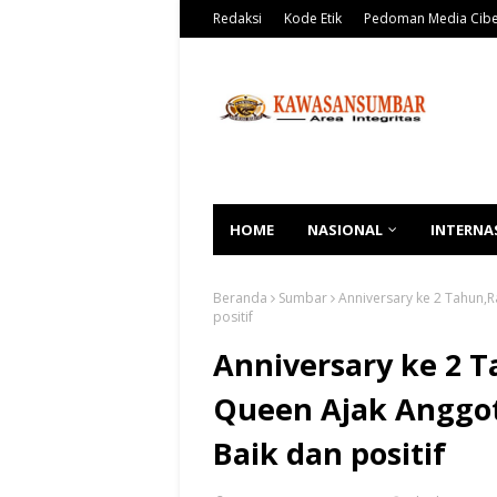
Redaksi
Kode Etik
Pedoman Media Cib
HOME
NASIONAL
INTERNA
Beranda
Sumbar
Anniversary ke 2 Tahun,
positif
Anniversary ke 2 T
Queen Ajak Anggot
Baik dan positif