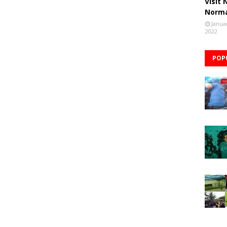
Visit
Norm
Janua
2022
POP