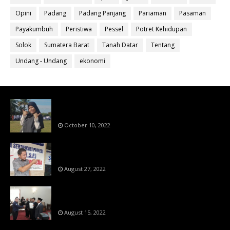
Opini
Padang
Padang Panjang
Pariaman
Pasaman
Payakumbuh
Peristiwa
Pessel
Potret Kehidupan
Solok
Sumatera Barat
Tanah Datar
Tentang
Undang - Undang
ekonomi
Bahan Ajar Terintegrasi Science Technology
Engineering Dan Mathematics (STEM)
October 10, 2022
Menanti Putusn MK Kembalikan Hak Regulator
Kepada Organisasi Pers
August 27, 2022
Makin Di Tekan Dewan Pers,SKW Berlisensi
BNSP Makin Dipercaya
August 15, 2022