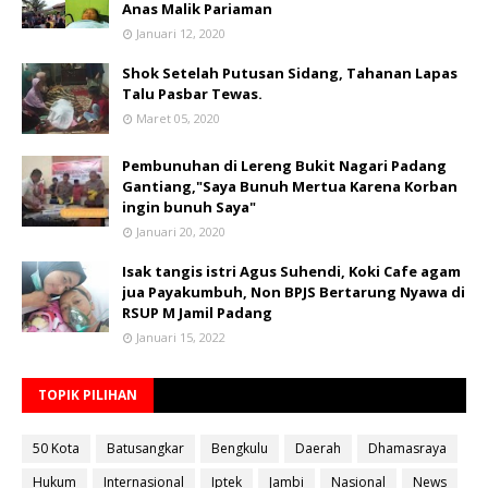
Anas Malik Pariaman
Januari 12, 2020
Shok Setelah Putusan Sidang, Tahanan Lapas
Talu Pasbar Tewas.
Maret 05, 2020
Pembunuhan di Lereng Bukit Nagari Padang
Gantiang,"Saya Bunuh Mertua Karena Korban
ingin bunuh Saya"
Januari 20, 2020
Isak tangis istri Agus Suhendi, Koki Cafe agam
jua Payakumbuh, Non BPJS Bertarung Nyawa di
RSUP M Jamil Padang
Januari 15, 2022
TOPIK PILIHAN
50 Kota
Batusangkar
Bengkulu
Daerah
Dhamasraya
Hukum
Internasional
Iptek
Jambi
Nasional
News