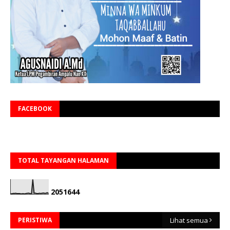
FACEBOOK
TOTAL TAYANGAN HALAMAN
2
0
5
1
6
4
4
PERISTIWA
Lihat semua