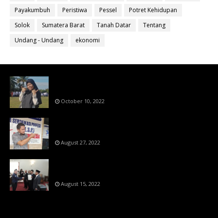
Payakumbuh
Peristiwa
Pessel
Potret Kehidupan
Solok
Sumatera Barat
Tanah Datar
Tentang
Undang - Undang
ekonomi
Bahan Ajar Terintegrasi Science Technology
Engineering Dan Mathematics (STEM)
October 10, 2022
Menanti Putusn MK Kembalikan Hak Regulator
Kepada Organisasi Pers
August 27, 2022
Makin Di Tekan Dewan Pers,SKW Berlisensi
BNSP Makin Dipercaya
August 15, 2022