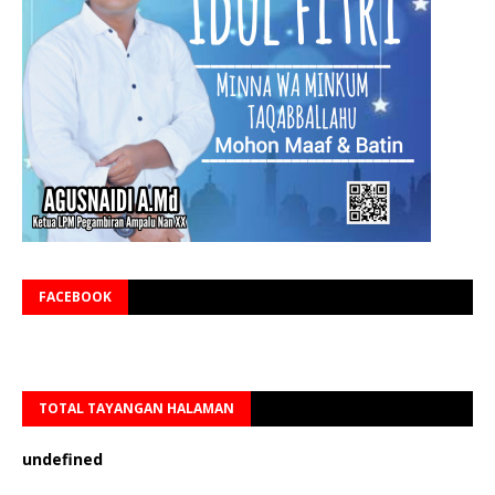
FACEBOOK
TOTAL TAYANGAN HALAMAN
u
n
d
e
f
n
e
d