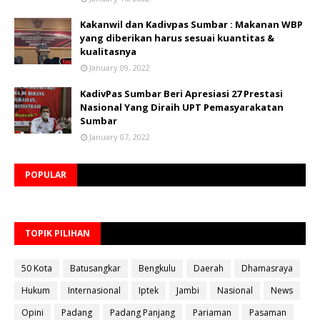
Kakanwil dan Kadivpas Sumbar : Makanan WBP
yang diberikan harus sesuai kuantitas &
kualitasnya
January 09, 2022
KadivPas Sumbar Beri Apresiasi 27 Prestasi
Nasional Yang Diraih UPT Pemasyarakatan
Sumbar
January 07, 2022
POPULAR
TOPIK PILIHAN
50 Kota
Batusangkar
Bengkulu
Daerah
Dhamasraya
Hukum
Internasional
Iptek
Jambi
Nasional
News
Opini
Padang
Padang Panjang
Pariaman
Pasaman