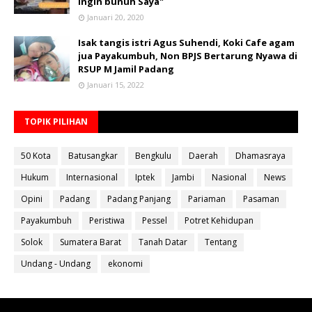
ingin bunuh Saya"
Januari 20, 2020
Isak tangis istri Agus Suhendi, Koki Cafe agam
jua Payakumbuh, Non BPJS Bertarung Nyawa di
RSUP M Jamil Padang
Januari 15, 2022
TOPIK PILIHAN
50 Kota
Batusangkar
Bengkulu
Daerah
Dhamasraya
Hukum
Internasional
Iptek
Jambi
Nasional
News
Opini
Padang
Padang Panjang
Pariaman
Pasaman
Payakumbuh
Peristiwa
Pessel
Potret Kehidupan
Solok
Sumatera Barat
Tanah Datar
Tentang
Undang - Undang
ekonomi