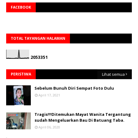
FACEBOOK
TOTAL TAYANGAN HALAMAN
2
0
5
3
3
5
1
PERISTIWA
Lihat semua
Sebelum Bunuh Diri Sempat Foto Dulu
April 17, 2021
Tragis!!!Ditemukan Mayat Wanita Tergantung
sudah Mengeluarkan Bau Di Batuang Taba.
April 06, 2020