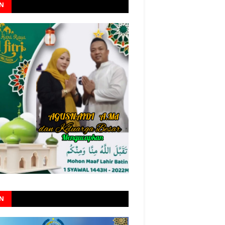
AN
AN