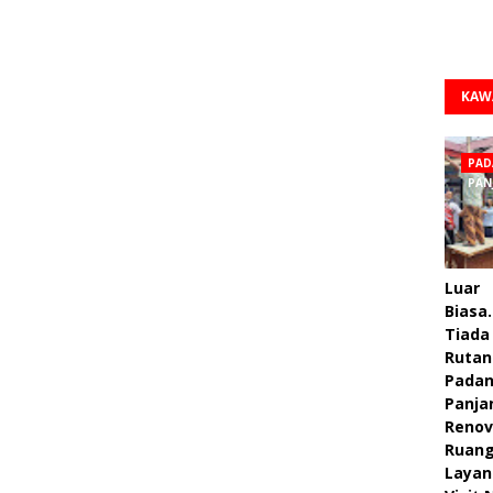
KAW
PAD
PAN
Luar
Biasa.
Tiada 
Rutan
Pada
Panja
Renov
Ruan
Layan