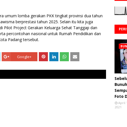
juara umum lomba gerakan PKK tingkat provinsi dua tahun
awisma berprestasi tahun 2025. Selain itu kita juga
adi Pilot Project Gerakan Keluarga Sehat Tanggap dan
PER
rta percontohan nasional untuk Rumah Pendidikan dan
i Kota Padang tersebut.
BU
DIRI
Google+
Sebe
Bunuh 
Semp
Foto 
April 
2021