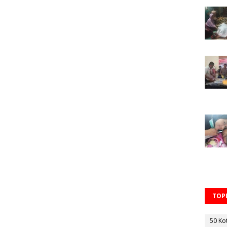
TOPI
50 Ko