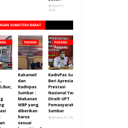
April 01,
2020
ASAN SUMATERA BARAT
Lihat semua
ANG
PADANG
PADANG
JANG
PANJANG
Kakanwil
KadivPas Sumbar
..
dan
Beri Apresiasi 27
Libur,
Kadivpas
Prestasi
Sumbar :
Nasional Yang
ng
Makanan
Diraih UPT
ng
WBP yang
Pemasyarakatan
asi
diberikan
Sumbar
g
harus
January 07, 2022
an
sesuai