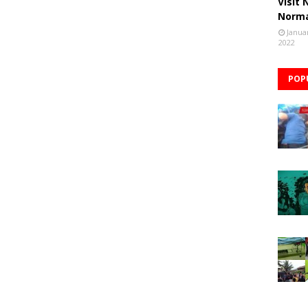
Visit
Norm
Janua
2022
POP