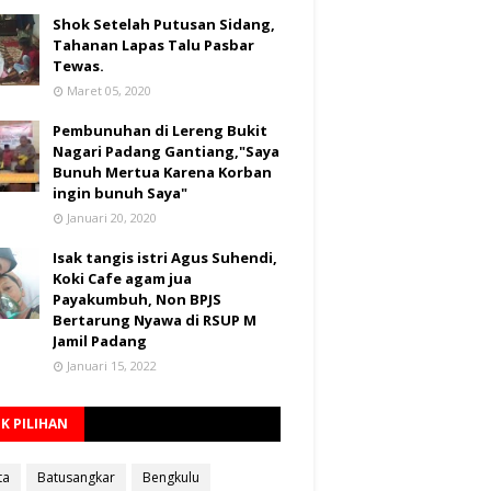
Shok Setelah Putusan Sidang,
Tahanan Lapas Talu Pasbar
Tewas.
Maret 05, 2020
Pembunuhan di Lereng Bukit
Nagari Padang Gantiang,"Saya
Bunuh Mertua Karena Korban
ingin bunuh Saya"
Januari 20, 2020
Isak tangis istri Agus Suhendi,
Koki Cafe agam jua
Payakumbuh, Non BPJS
Bertarung Nyawa di RSUP M
Jamil Padang
Januari 15, 2022
K PILIHAN
ta
Batusangkar
Bengkulu