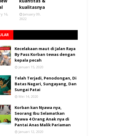
 New
kuantitas &
al
kualitasnya
ry 16,
January 09,
2022
ULAR
Kecelakaan maut di Jalan Raya
By Pass Korban tewas dengan
kepala pecah
Januari 15, 2020
Telah Terjadi, Penodongan, Di
Batas Nagari, Sungayang, Dan
Sungai Patai
Mei 14, 2020
Korban kan Nyawa nya,
Seorang Ibu Selamatkan
Nyawa 4 Orang Anak nya di
Pantai Anas Malik Pariaman
Januari 12, 2020