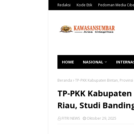
Redaksi
Kode Etik
Pedoman Media Cib
HOME
NASIONAL
INTERNA
Beranda
TP-PKK Kabupaten Bintan, Provinsi
TP-PKK Kabupaten 
Riau, Studi Bandin
FITRI NEWS
Oktober 29, 2025