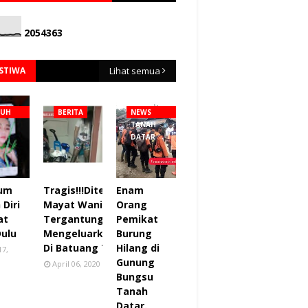
2
0
5
4
3
6
3
ISTIWA
Lihat semua
NUH
BERITA
NEWS
TANAH
DATAR
lum
Tragis!!!Ditemukan
Enam
Diri
Mayat Wanita
Orang
at
Tergantung sudah
Pemikat
Dulu
Mengeluarkan Bau
Burung
Di Batuang Taba.
Hilang di
17,
Gunung
April 06, 2020
Bungsu
Tanah
Datar.