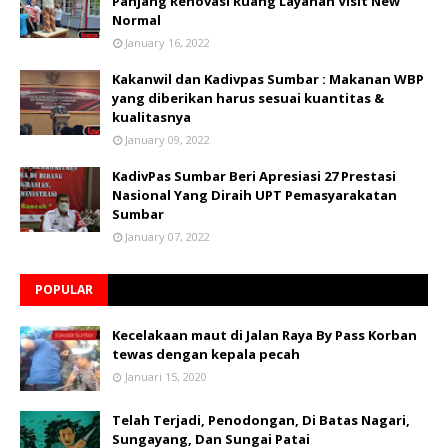
Panjang Renovasi Ruang Layanan Visit New
Normal
January 16, 2022
Kakanwil dan Kadivpas Sumbar : Makanan WBP
yang diberikan harus sesuai kuantitas &
kualitasnya
January 09, 2022
KadivPas Sumbar Beri Apresiasi 27 Prestasi
Nasional Yang Diraih UPT Pemasyarakatan
Sumbar
January 07, 2022
POPULAR
Kecelakaan maut di Jalan Raya By Pass Korban
tewas dengan kepala pecah
Januari 15, 2020
Telah Terjadi, Penodongan, Di Batas Nagari,
Sungayang, Dan Sungai Patai