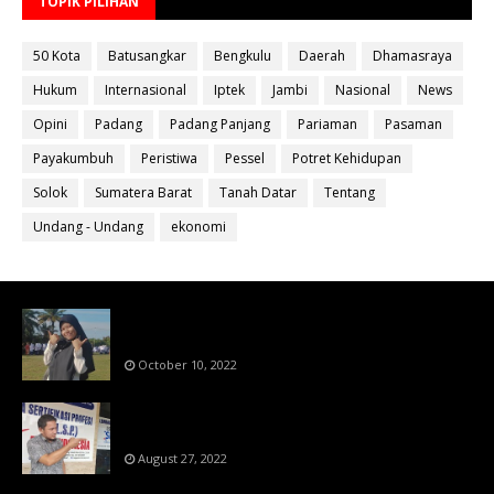
TOPIK PILIHAN
50 Kota
Batusangkar
Bengkulu
Daerah
Dhamasraya
Hukum
Internasional
Iptek
Jambi
Nasional
News
Opini
Padang
Padang Panjang
Pariaman
Pasaman
Payakumbuh
Peristiwa
Pessel
Potret Kehidupan
Solok
Sumatera Barat
Tanah Datar
Tentang
Undang - Undang
ekonomi
Bahan Ajar Terintegrasi Science Technology
Engineering Dan Mathematics (STEM)
October 10, 2022
Menanti Putusn MK Kembalikan Hak Regulator
Kepada Organisasi Pers
August 27, 2022