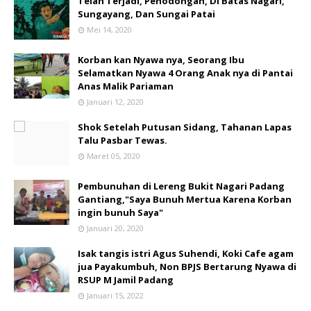
Telah Terjadi, Penodongan, Di Batas Nagari,
Sungayang, Dan Sungai Patai
Mei 14, 2020
Korban kan Nyawa nya, Seorang Ibu
Selamatkan Nyawa 4 Orang Anak nya di Pantai
Anas Malik Pariaman
Januari 12, 2020
Shok Setelah Putusan Sidang, Tahanan Lapas
Talu Pasbar Tewas.
Maret 05, 2020
Pembunuhan di Lereng Bukit Nagari Padang
Gantiang,"Saya Bunuh Mertua Karena Korban
ingin bunuh Saya"
Januari 20, 2020
Isak tangis istri Agus Suhendi, Koki Cafe agam
jua Payakumbuh, Non BPJS Bertarung Nyawa di
RSUP M Jamil Padang
Januari 15, 2022