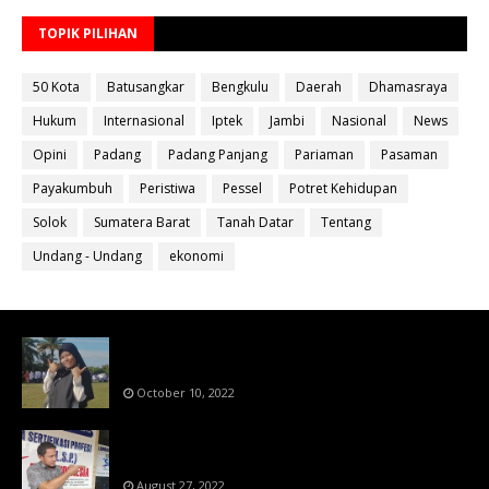
TOPIK PILIHAN
50 Kota
Batusangkar
Bengkulu
Daerah
Dhamasraya
Hukum
Internasional
Iptek
Jambi
Nasional
News
Opini
Padang
Padang Panjang
Pariaman
Pasaman
Payakumbuh
Peristiwa
Pessel
Potret Kehidupan
Solok
Sumatera Barat
Tanah Datar
Tentang
Undang - Undang
ekonomi
Bahan Ajar Terintegrasi Science Technology
Engineering Dan Mathematics (STEM)
October 10, 2022
Menanti Putusn MK Kembalikan Hak Regulator
Kepada Organisasi Pers
August 27, 2022