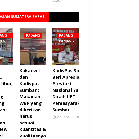
2020
ASAN SUMATERA BARAT
Lihat semua
ANG
PADANG
PADANG
JANG
PANJANG
Kakanwil
KadivPas Sumbar
..
dan
Beri Apresiasi 27
Libur,
Kadivpas
Prestasi
Sumbar :
Nasional Yang
ng
Makanan
Diraih UPT
ng
WBP yang
Pemasyarakatan
asi
diberikan
Sumbar
g
harus
January 07, 2022
an
sesuai
 New
kuantitas &
al
kualitasnya