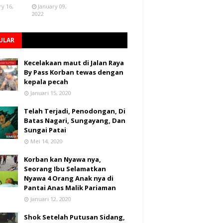
ry 16,
January 09,
2022
ULAR
Kecelakaan maut di Jalan Raya
By Pass Korban tewas dengan
kepala pecah
Januari 15, 2020
Telah Terjadi, Penodongan, Di
Batas Nagari, Sungayang, Dan
Sungai Patai
Mei 14, 2020
Korban kan Nyawa nya,
Seorang Ibu Selamatkan
Nyawa 4 Orang Anak nya di
Pantai Anas Malik Pariaman
Januari 12, 2020
Shok Setelah Putusan Sidang,