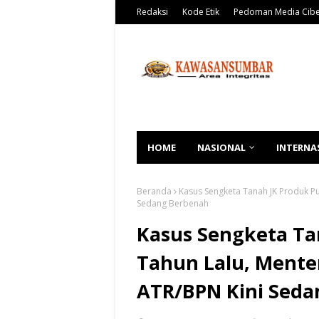
Redaksi
Kode Etik
Pedoman Media Cib
HOME
NASIONAL
INTERNA
Beranda
Kasus Sengketa Tanah JK Produk Pu
Sedang Berbenah
Kasus Sengketa Ta
Tahun Lalu, Mente
ATR/BPN Kini Sed