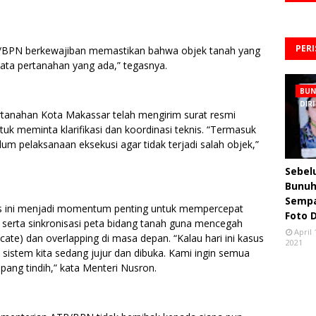
PER
R/BPN berkewajiban memastikan bahwa objek tanah yang
ata pertanahan yang ada,” tegasnya.
BU
DIRI
ertanahan Kota Makassar telah mengirim surat resmi
k meminta klarifikasi dan koordinasi teknis. “Termasuk
elum pelaksanaan eksekusi agar tidak terjadi salah objek,”
Sebe
Bunuh 
Semp
s ini menjadi momentum penting untuk mempercepat
Foto 
, serta sinkronisasi peta bidang tanah guna mencegah
April 
ficate) dan overlapping di masa depan. “Kalau hari ini kasus
2021
a sistem kita sedang jujur dan dibuka. Kami ingin semua
pang tindih,” kata Menteri Nusron.