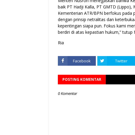
Menteri Nusron menegaskan bahwa Kem
baik PT Hadji Kalla, PT GMTD (Lippo)
Kementerian ATR/BPN berfokus pada pe
dengan prinsip netralitas dan keterbuka
kepentingan siapa pun. Fokus kami mem
berdiri di atas kepastian hukum,” tutup
Ria
Facebook
Twitter
POSTING KOMENTAR
0 Komentar