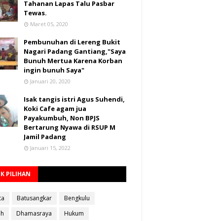
Tahanan Lapas Talu Pasbar
Tewas.
Maret 05, 2020
Pembunuhan di Lereng Bukit
Nagari Padang Gantiang,"Saya
Bunuh Mertua Karena Korban
ingin bunuh Saya"
Januari 20, 2020
Isak tangis istri Agus Suhendi,
Koki Cafe agam jua
Payakumbuh, Non BPJS
Bertarung Nyawa di RSUP M
Jamil Padang
Januari 15, 2022
K PILIHAN
ta
Batusangkar
Bengkulu
ah
Dhamasraya
Hukum