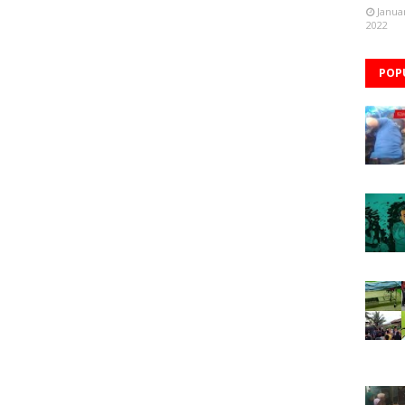
Janua
2022
POP