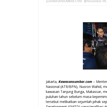
KAWASANSUMBAR.COM
November 09,
Jakarta,
Kawasansumbar.com
– Menter
Nasional (ATR/BPN), Nusron Wahid, me
kawasan Tanjung Bunga, Makassar, me
puluhan tahun sebelum masa kepemimpi
tersebut melibatkan sejumlah pihak se
Development (GMTD) yang terafiliasi