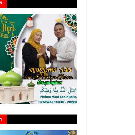
AN
AN