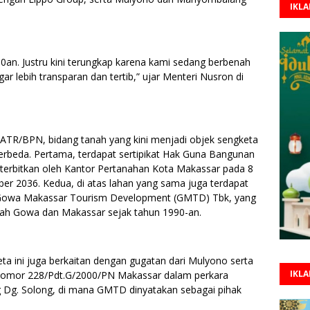
IKL
0an. Justru kini terungkap karena kami sedang berbenah
r lebih transparan dan tertib,” ujar Menteri Nusron di
ATR/BPN, bidang tanah yang kini menjadi objek sengketa
berbeda. Pertama, terdapat sertipikat Hak Guna Bangunan
iterbitkan oleh Kantor Pertanahan Kota Makassar pada 8
ber 2036. Kedua, di atas lahan yang sama juga terdapat
 Gowa Makassar Tourism Development (GMTD) Tbk, yang
erah Gowa dan Makassar sejak tahun 1990-an.
eta ini juga berkaitan dengan gugatan dari Mulyono serta
IKL
Nomor 228/Pdt.G/2000/PN Makassar dalam perkara
g. Solong, di mana GMTD dinyatakan sebagai pihak