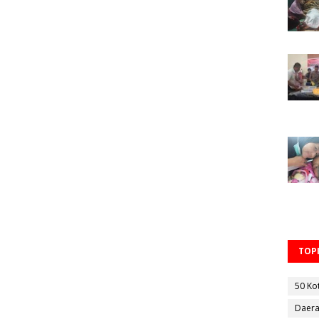
TOPI
50 Ko
Daer