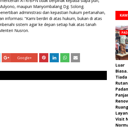
enterian ATR/BPN tidak berpihak kepada siapa pun,
, Mulyono, maupun Manyombalang Dg. Solong.
nertiban administrasi dan kepastian hukum pertanahan,
KAW
an informasi. “Kami berdiri di atas hukum, bukan di atas
benahi sistem agar ke depan setiap hak atas tanah
 Menteri Nusron.
PAD
PAN
Google+
Luar
Biasa.
Tiada 
Rutan
Pada
Panja
Renov
Ruan
Layan
Visit
Norm