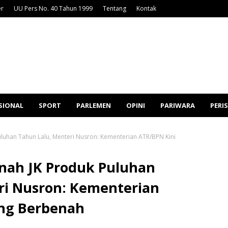
er
UU Pers No. 40 Tahun 1999
Tentang
Kontak
SIONAL
SPORT
PARLEMEN
OPINI
PARIWARA
PERI
luhan Tahun Lalu, Menteri Nusron: Kementerian ATR/BPN Kini
nah JK Produk Puluhan
ri Nusron: Kementerian
ang Berbenah