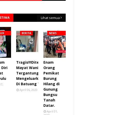
ISTIWA
Lihat semua
NUH
BERITA
NEWS
TANAH
DATAR
lum
Tragis!!!Ditemukan
Enam
Diri
Mayat Wanita
Orang
at
Tergantung sudah
Pemikat
Dulu
Mengeluarkan Bau
Burung
Di Batuang Taba.
Hilang di
17,
Gunung
April 06, 2020
Bungsu
Tanah
Datar.
April 01,