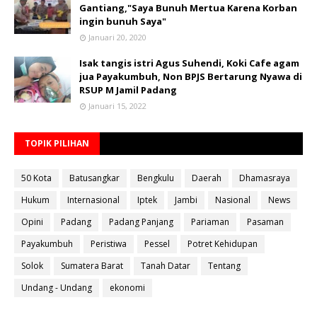
Gantiang,"Saya Bunuh Mertua Karena Korban
ingin bunuh Saya"
Januari 20, 2020
Isak tangis istri Agus Suhendi, Koki Cafe agam
jua Payakumbuh, Non BPJS Bertarung Nyawa di
RSUP M Jamil Padang
Januari 15, 2022
TOPIK PILIHAN
50 Kota
Batusangkar
Bengkulu
Daerah
Dhamasraya
Hukum
Internasional
Iptek
Jambi
Nasional
News
Opini
Padang
Padang Panjang
Pariaman
Pasaman
Payakumbuh
Peristiwa
Pessel
Potret Kehidupan
Solok
Sumatera Barat
Tanah Datar
Tentang
Undang - Undang
ekonomi