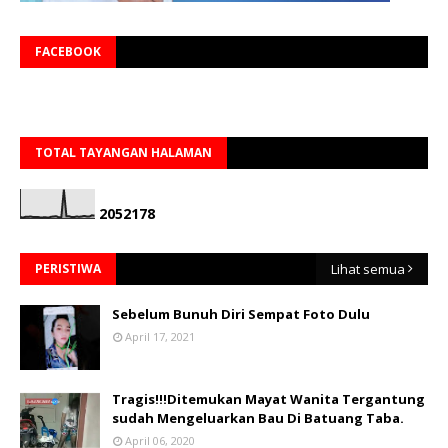
FACEBOOK
TOTAL TAYANGAN HALAMAN
2
0
5
2
1
7
8
PERISTIWA
Lihat semua
Sebelum Bunuh Diri Sempat Foto Dulu
April 17, 2021
Tragis!!!Ditemukan Mayat Wanita Tergantung
sudah Mengeluarkan Bau Di Batuang Taba.
April 06, 2020