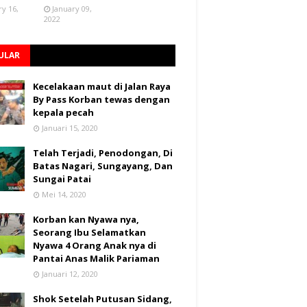
ry 16,
January 09,
2022
ULAR
Kecelakaan maut di Jalan Raya
By Pass Korban tewas dengan
kepala pecah
Januari 15, 2020
Telah Terjadi, Penodongan, Di
Batas Nagari, Sungayang, Dan
Sungai Patai
Mei 14, 2020
Korban kan Nyawa nya,
Seorang Ibu Selamatkan
Nyawa 4 Orang Anak nya di
Pantai Anas Malik Pariaman
Januari 12, 2020
Shok Setelah Putusan Sidang,