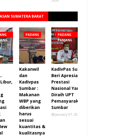
2020
ASAN SUMATERA BARAT
Lihat semua
ANG
PADANG
PADANG
JANG
PANJANG
Kakanwil
KadivPas Sumbar
..
dan
Beri Apresiasi 27
Libur,
Kadivpas
Prestasi
Sumbar :
Nasional Yang
ng
Makanan
Diraih UPT
ng
WBP yang
Pemasyarakatan
asi
diberikan
Sumbar
g
harus
January 07, 2022
an
sesuai
 New
kuantitas &
al
kualitasnya