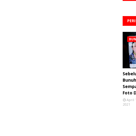
PER
BU
DIRI
Sebe
Bunuh 
Semp
Foto 
April 
2021