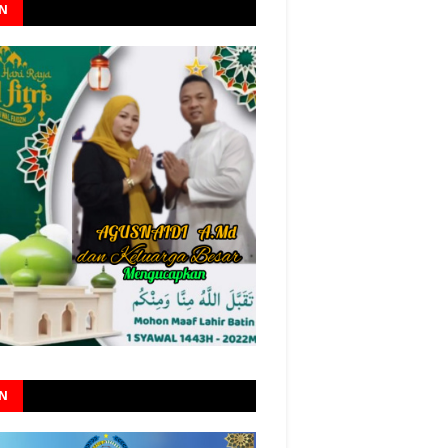
AN
AN