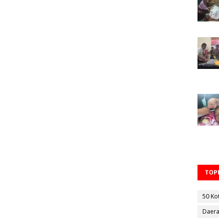
TOPI
50 Ko
Daer