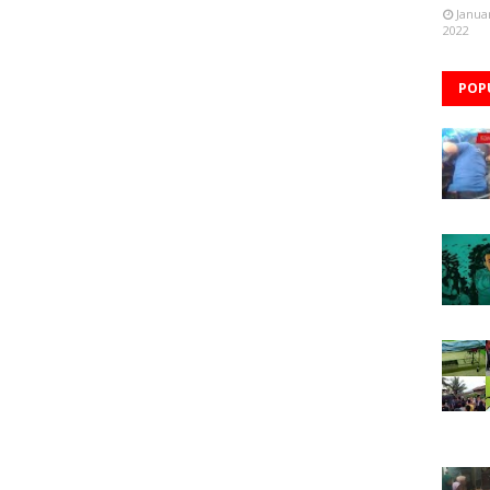
Janua
2022
POP