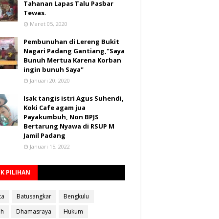
Tahanan Lapas Talu Pasbar
Tewas.
Maret 05, 2020
Pembunuhan di Lereng Bukit
Nagari Padang Gantiang,"Saya
Bunuh Mertua Karena Korban
ingin bunuh Saya"
Januari 20, 2020
Isak tangis istri Agus Suhendi,
Koki Cafe agam jua
Payakumbuh, Non BPJS
Bertarung Nyawa di RSUP M
Jamil Padang
Januari 15, 2022
K PILIHAN
ta
Batusangkar
Bengkulu
ah
Dhamasraya
Hukum