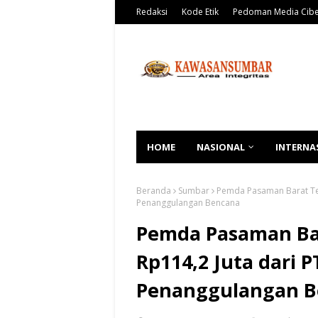
Redaksi
Kode Etik
Pedoman Media Cib
HOME
NASIONAL
INTERNA
Beranda
Sumbar
Pemda Pasaman Barat Teri
Penanggulangan Bencana
Pemda Pasaman Bar
Rp114,2 Juta dari 
Penanggulangan B