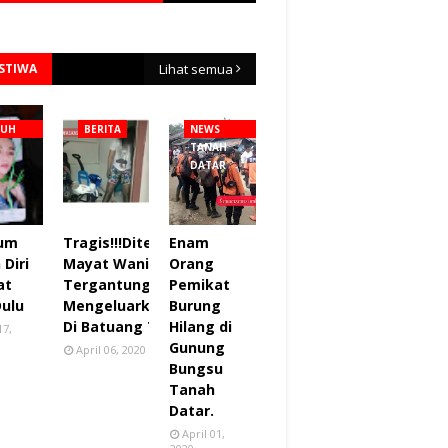
ISTIWA
Lihat semua
NUH
BERITA
NEWS
TANAH
DATAR
lum
Tragis!!!Ditemukan
Enam
Diri
Mayat Wanita
Orang
at
Tergantung sudah
Pemikat
Dulu
Mengeluarkan Bau
Burung
Di Batuang Taba.
Hilang di
17,
Gunung
April 06, 2020
Bungsu
Tanah
Datar.
April 01,