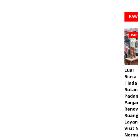
KAW
PAD
PAN
Luar
Biasa.
Tiada 
Rutan
Pada
Panja
Renov
Ruan
Layan
Visit
Norm