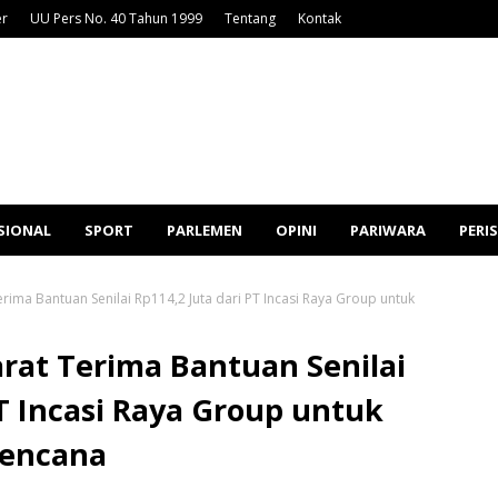
er
UU Pers No. 40 Tahun 1999
Tentang
Kontak
SIONAL
SPORT
PARLEMEN
OPINI
PARIWARA
PERI
ma Bantuan Senilai Rp114,2 Juta dari PT Incasi Raya Group untuk
at Terima Bantuan Senilai
PT Incasi Raya Group untuk
encana