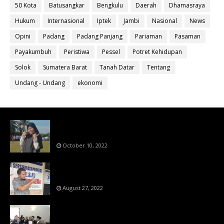
50 Kota
Batusangkar
Bengkulu
Daerah
Dhamasraya
Hukum
Internasional
Iptek
Jambi
Nasional
News
Opini
Padang
Padang Panjang
Pariaman
Pasaman
Payakumbuh
Peristiwa
Pessel
Potret Kehidupan
Solok
Sumatera Barat
Tanah Datar
Tentang
Undang - Undang
ekonomi
Bahan Ajar Terintegrasi Science Technology
Engineering Dan Mathematics (STEM)
October 10, 2022
Menanti Putusn MK Kembalikan Hak Regulator
Kepada Organisasi Pers
August 27, 2022
Makin Di Tekan Dewan Pers,SKW Berlisensi
BNSP Makin Dipercaya