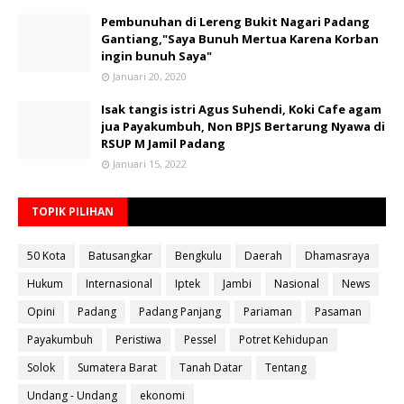
Pembunuhan di Lereng Bukit Nagari Padang
Gantiang,"Saya Bunuh Mertua Karena Korban
ingin bunuh Saya"
Januari 20, 2020
Isak tangis istri Agus Suhendi, Koki Cafe agam
jua Payakumbuh, Non BPJS Bertarung Nyawa di
RSUP M Jamil Padang
Januari 15, 2022
TOPIK PILIHAN
50 Kota
Batusangkar
Bengkulu
Daerah
Dhamasraya
Hukum
Internasional
Iptek
Jambi
Nasional
News
Opini
Padang
Padang Panjang
Pariaman
Pasaman
Payakumbuh
Peristiwa
Pessel
Potret Kehidupan
Solok
Sumatera Barat
Tanah Datar
Tentang
Undang - Undang
ekonomi