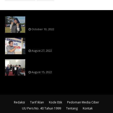
Bahan Ajar Terintegrasi Science Technology
Engineering Dan Mathematics (STEM)
October 10, 2022
Menanti Putusn MK Kembalikan Hak Regulator
Kepada Organisasi Pers
August 27, 2022
Makin Di Tekan Dewan Pers,SKW Berlisensi
BNSP Makin Dipercaya
August 15, 2022
Redaksi
Tarif Iklan
Kode Etik
Pedoman Media Ciber
UU Pers No. 40 Tahun 1999
Tentang
Kontak