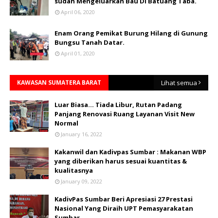
sudah Mengeluarkan Bau Di Batuang Taba.
April 06, 2020
Enam Orang Pemikat Burung Hilang di Gunung
Bungsu Tanah Datar.
April 01, 2020
KAWASAN SUMATERA BARAT
Lihat semua
Luar Biasa... Tiada Libur, Rutan Padang
Panjang Renovasi Ruang Layanan Visit New
Normal
January 16, 2022
Kakanwil dan Kadivpas Sumbar : Makanan WBP
yang diberikan harus sesuai kuantitas &
kualitasnya
January 09, 2022
KadivPas Sumbar Beri Apresiasi 27 Prestasi
Nasional Yang Diraih UPT Pemasyarakatan
Sumbar