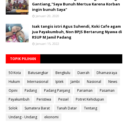
Gantiang,"Saya Bunuh Mertua Karena Korban
ingin bunuh Saya"
Januari 20, 2020
Isak tangis istri Agus Suhendi, Koki Cafe agam
jua Payakumbuh, Non BPJS Bertarung Nyawa di
RSUP M Jamil Padang
Januari 15, 2022
TOPIK PILIHAN
50 Kota
Batusangkar
Bengkulu
Daerah
Dhamasraya
Hukum
Internasional
Iptek
Jambi
Nasional
News
Opini
Padang
Padang Panjang
Pariaman
Pasaman
Payakumbuh
Peristiwa
Pessel
Potret Kehidupan
Solok
Sumatera Barat
Tanah Datar
Tentang
Undang - Undang
ekonomi