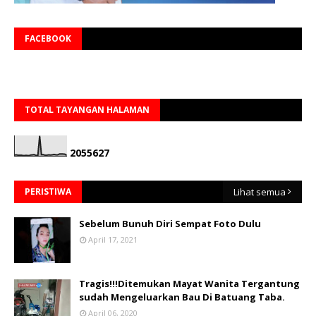
FACEBOOK
TOTAL TAYANGAN HALAMAN
2
0
5
5
6
2
7
PERISTIWA
Lihat semua
Sebelum Bunuh Diri Sempat Foto Dulu
April 17, 2021
Tragis!!!Ditemukan Mayat Wanita Tergantung
sudah Mengeluarkan Bau Di Batuang Taba.
April 06, 2020