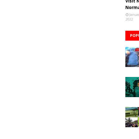
Visit
Norm
Janua
2022
POP