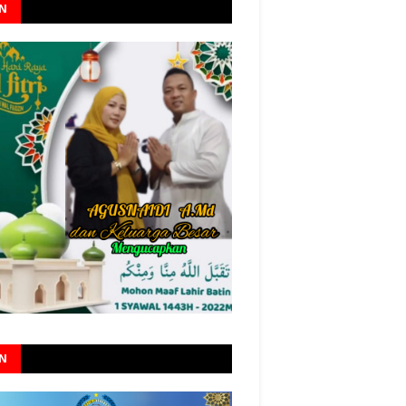
AN
AN