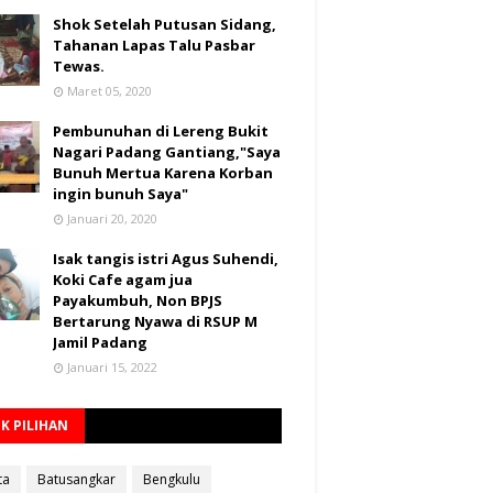
Shok Setelah Putusan Sidang,
Tahanan Lapas Talu Pasbar
Tewas.
Maret 05, 2020
Pembunuhan di Lereng Bukit
Nagari Padang Gantiang,"Saya
Bunuh Mertua Karena Korban
ingin bunuh Saya"
Januari 20, 2020
Isak tangis istri Agus Suhendi,
Koki Cafe agam jua
Payakumbuh, Non BPJS
Bertarung Nyawa di RSUP M
Jamil Padang
Januari 15, 2022
K PILIHAN
ta
Batusangkar
Bengkulu