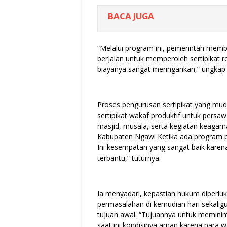
BACA JUGA
“Melalui program ini, pemerintah me
berjalan untuk memperoleh sertipikat r
biayanya sangat meringankan,” ungka
Proses pengurusan sertipikat yang mu
sertipikat wakaf produktif untuk pers
masjid, musala, serta kegiatan keag
Kabupaten Ngawi Ketika ada program pe
Ini kesempatan yang sangat baik karen
terbantu,” tuturnya.
Ia menyadari, kepastian hukum diperluk
permasalahan di kemudian hari sekali
tujuan awal. “Tujuannya untuk meminima
saat ini kondisinya aman karena para w