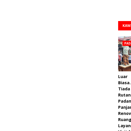
KAW
PAD
PAN
Luar
Biasa.
Tiada 
Rutan
Pada
Panja
Renov
Ruan
Layan