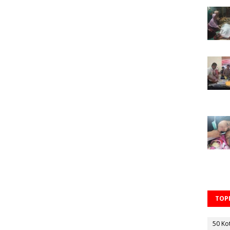
TOPI
50 Ko