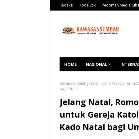
Redaksi
Kode Etik
Pedoman Media Cib
HOME
NASIONAL
INTERNA
Beranda
Jelang Natal, Romo Wahyu Terima Se
bagi Umat
Jelang Natal, Romo
untuk Gereja Katol
Kado Natal bagi U