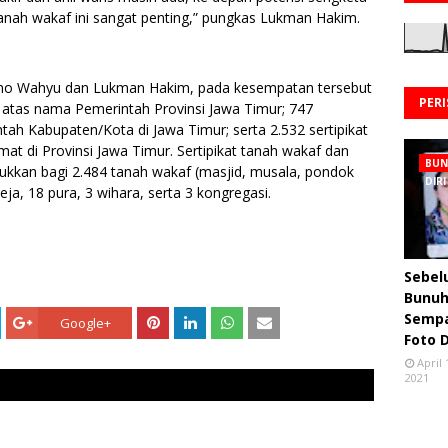
as tanah wakaf ini sangat penting,” pungkas Lukman Hakim.
 Romo Wahyu dan Lukman Hakim, pada kesempatan tersebut
PER
i atas nama Pemerintah Provinsi Jawa Timur; 747
tah Kabupaten/Kota di Jawa Timur; serta 2.532 sertipikat
t di Provinsi Jawa Timur. Sertipikat tanah wakaf dan
BU
ukkan bagi 2.484 tanah wakaf (masjid, musala, pondok
DIRI
eja, 18 pura, 3 wihara, serta 3 kongregasi.
Sebe
Bunuh 
Semp
Google+
Foto 
April 
2021