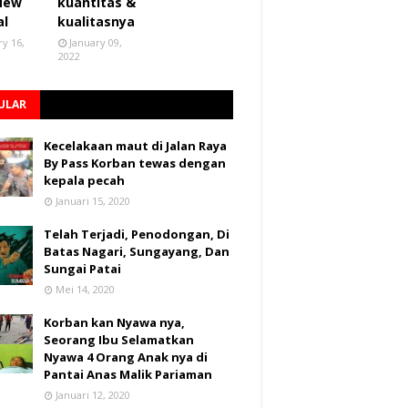
 New
kuantitas &
al
kualitasnya
ry 16,
January 09,
2022
ULAR
Kecelakaan maut di Jalan Raya
By Pass Korban tewas dengan
kepala pecah
Januari 15, 2020
Telah Terjadi, Penodongan, Di
Batas Nagari, Sungayang, Dan
Sungai Patai
Mei 14, 2020
Korban kan Nyawa nya,
Seorang Ibu Selamatkan
Nyawa 4 Orang Anak nya di
Pantai Anas Malik Pariaman
Januari 12, 2020