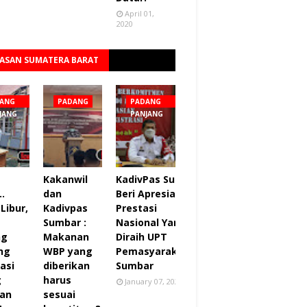
April 01,
2020
ASAN SUMATERA BARAT
Lihat semua
ANG
PADANG
PADANG
JANG
PANJANG
Kakanwil
KadivPas Sumbar
..
dan
Beri Apresiasi 27
Libur,
Kadivpas
Prestasi
Sumbar :
Nasional Yang
ng
Makanan
Diraih UPT
ng
WBP yang
Pemasyarakatan
asi
diberikan
Sumbar
g
harus
January 07, 2022
an
sesuai