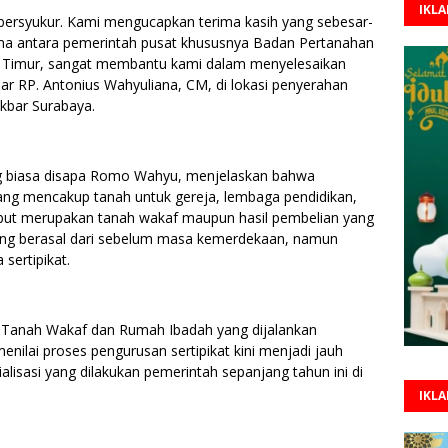
IKL
t bersyukur. Kami mengucapkan terima kasih yang sebesar-
ma antara pemerintah pusat khususnya Badan Pertanahan
a Timur, sangat membantu kami dalam menyelesaikan
ujar RP. Antonius Wahyuliana, CM, di lokasi penyerahan
Akbar Surabaya.
ng biasa disapa Romo Wahyu, menjelaskan bahwa
ang mencakup tanah untuk gereja, lembaga pendidikan,
sebut merupakan tanah wakaf maupun hasil pembelian yang
 yang berasal dari sebelum masa kemerdekaan, namun
sertipikat.
i Tanah Wakaf dan Rumah Ibadah yang dijalankan
lai proses pengurusan sertipikat kini menjadi jauh
sialisasi yang dilakukan pemerintah sepanjang tahun ini di
IKL