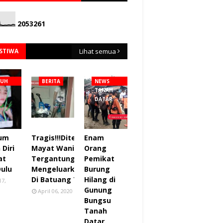
2
0
5
3
2
6
1
ISTIWA
Lihat semua
NUH
BERITA
NEWS
TANAH
DATAR
lum
Tragis!!!Ditemukan
Enam
Diri
Mayat Wanita
Orang
at
Tergantung sudah
Pemikat
Dulu
Mengeluarkan Bau
Burung
Di Batuang Taba.
Hilang di
17,
Gunung
April 06, 2020
Bungsu
Tanah
Datar.