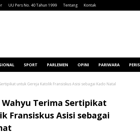
er
UU Pers No. 40 Tahun 1999
Tentang
Kontak
SIONAL
SPORT
PARLEMEN
OPINI
PARIWARA
PERI
rtipikat untuk Gereja Katolik Fransiskus Asisi sebagai Kado Natal
 Wahyu Terima Sertipikat
ik Fransiskus Asisi sebagai
mat