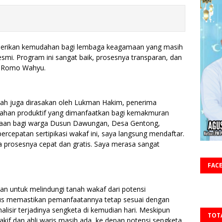
mberikan kemudahan bagi lembaga keagamaan yang masih
esmi. Program ini sangat baik, prosesnya transparan, dan
p Romo Wahyu.
dah juga dirasakan oleh Lukman Hakim, penerima
awahan produktif yang dimanfaatkan bagi kemakmuran
amaan bagi warga Dusun Dawungan, Desa Gentong,
rcepatan sertipikasi wakaf ini, saya langsung mendaftar.
a prosesnya cepat dan gratis. Saya merasa sangat
FAC
an untuk melindungi tanah wakaf dari potensi
gus memastikan pemanfaatannya tetap sesuai dengan
lisir terjadinya sengketa di kemudian hari. Meskipun
TOT
akif dan ahli waris masih ada, ke depan potensi sengketa