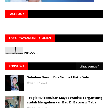
FACEBOOK
TOTAL TAYANGAN HALAMAN
2
0
5
2
2
7
8
PERISTIWA
Lihat semua
Sebelum Bunuh Diri Sempat Foto Dulu
April 17, 2021
Tragis!!!Ditemukan Mayat Wanita Tergantung
sudah Mengeluarkan Bau Di Batuang Taba.
April 06, 2020