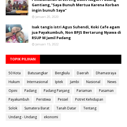
Gantiang,"Saya Bunuh Mertua Karena Korban
ingin bunuh Saya"
Januari 20, 2020
Isak tangis istri Agus Suhendi, Koki Cafe agam
jua Payakumbuh, Non BPJS Bertarung Nyawa di
RSUP M Jamil Padang
Januari 15, 2022
TOPIK PILIHAN
50 Kota
Batusangkar
Bengkulu
Daerah
Dhamasraya
Hukum
Internasional
Iptek
Jambi
Nasional
News
Opini
Padang
Padang Panjang
Pariaman
Pasaman
Payakumbuh
Peristiwa
Pessel
Potret Kehidupan
Solok
Sumatera Barat
Tanah Datar
Tentang
Undang - Undang
ekonomi