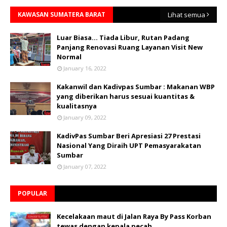
KAWASAN SUMATERA BARAT
Lihat semua
Luar Biasa... Tiada Libur, Rutan Padang
Panjang Renovasi Ruang Layanan Visit New
Normal
January 16, 2022
Kakanwil dan Kadivpas Sumbar : Makanan WBP
yang diberikan harus sesuai kuantitas &
kualitasnya
January 09, 2022
KadivPas Sumbar Beri Apresiasi 27 Prestasi
Nasional Yang Diraih UPT Pemasyarakatan
Sumbar
January 07, 2022
POPULAR
Kecelakaan maut di Jalan Raya By Pass Korban
tewas dengan kepala pecah