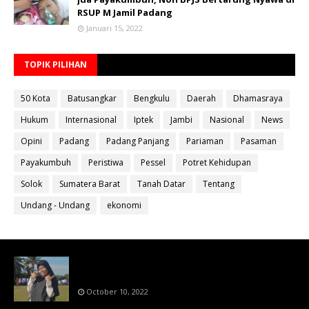
RSUP M Jamil Padang
Januari 15, 2022
TOPIK PILIHAN
50 Kota
Batusangkar
Bengkulu
Daerah
Dhamasraya
Hukum
Internasional
Iptek
Jambi
Nasional
News
Opini
Padang
Padang Panjang
Pariaman
Pasaman
Payakumbuh
Peristiwa
Pessel
Potret Kehidupan
Solok
Sumatera Barat
Tanah Datar
Tentang
Undang - Undang
ekonomi
Bahan Ajar Terintegrasi Science Technology
Engineering Dan Mathematics (STEM)
October 10, 2022