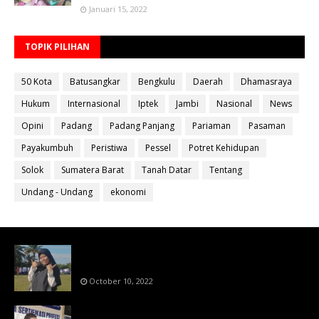
Januari 15, 2022
TOPIK PILIHAN
50 Kota
Batusangkar
Bengkulu
Daerah
Dhamasraya
Hukum
Internasional
Iptek
Jambi
Nasional
News
Opini
Padang
Padang Panjang
Pariaman
Pasaman
Payakumbuh
Peristiwa
Pessel
Potret Kehidupan
Solok
Sumatera Barat
Tanah Datar
Tentang
Undang - Undang
ekonomi
Bahan Ajar Terintegrasi Science Technology
Engineering Dan Mathematics (STEM)
October 10, 2022
Menanti Putusn MK Kembalikan Hak Regulator