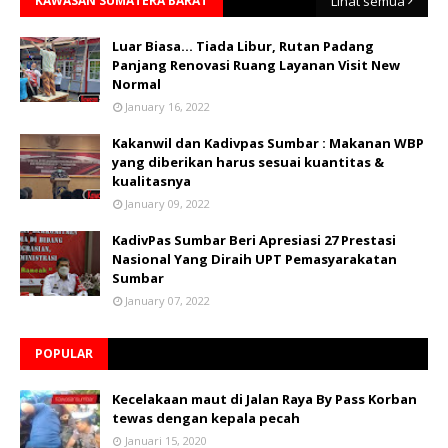
KAWASAN SUMATERA BARAT
Lihat semua
Luar Biasa... Tiada Libur, Rutan Padang
Panjang Renovasi Ruang Layanan Visit New
Normal
January 16, 2022
Kakanwil dan Kadivpas Sumbar : Makanan WBP
yang diberikan harus sesuai kuantitas &
kualitasnya
January 09, 2022
KadivPas Sumbar Beri Apresiasi 27 Prestasi
Nasional Yang Diraih UPT Pemasyarakatan
Sumbar
January 07, 2022
POPULAR
Kecelakaan maut di Jalan Raya By Pass Korban
tewas dengan kepala pecah
Januari 15, 2020