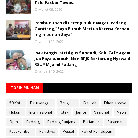
Talu Pasbar Tewas.
Maret 05, 2020
Pembunuhan di Lereng Bukit Nagari Padang
Gantiang,"Saya Bunuh Mertua Karena Korban
ingin bunuh Saya"
Januari 20, 2020
Isak tangis istri Agus Suhendi, Koki Cafe agam
jua Payakumbuh, Non BPJS Bertarung Nyawa di
RSUP M Jamil Padang
Januari 15, 2022
TOPIK PILIHAN
50 Kota
Batusangkar
Bengkulu
Daerah
Dhamasraya
Hukum
Internasional
Iptek
Jambi
Nasional
News
Opini
Padang
Padang Panjang
Pariaman
Pasaman
Payakumbuh
Peristiwa
Pessel
Potret Kehidupan