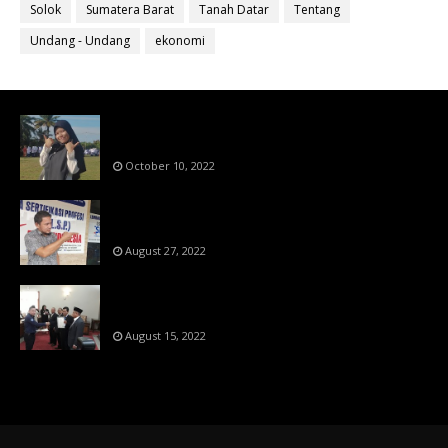
Solok
Sumatera Barat
Tanah Datar
Tentang
Undang - Undang
ekonomi
Bahan Ajar Terintegrasi Science Technology
Engineering Dan Mathematics (STEM)
October 10, 2022
Menanti Putusn MK Kembalikan Hak Regulator
Kepada Organisasi Pers
August 27, 2022
Makin Di Tekan Dewan Pers,SKW Berlisensi
BNSP Makin Dipercaya
August 15, 2022