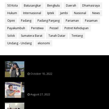
50 Kota
Batusangkar
Bengkulu
Daerah
Dhamasraya
Hukum
Internasional
Iptek
Jambi
Nasional
News
Opini
Padang
Padang Panjang
Pariaman
Pasaman
Payakumbuh
Peristiwa
Pessel
Potret Kehidupan
Solok
Sumatera Barat
Tanah Datar
Tentang
Undang - Undang
ekonomi
Bahan Ajar Terintegrasi Science Technology
Engineering Dan Mathematics (STEM)
October 10, 2022
Menanti Putusn MK Kembalikan Hak Regulator
Kepada Organisasi Pers
August 27, 2022
Makin Di Tekan Dewan Pers,SKW Berlisensi