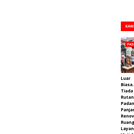
KAW
PAD
PAN
Luar
Biasa.
Tiada 
Rutan
Pada
Panja
Renov
Ruan
Layan