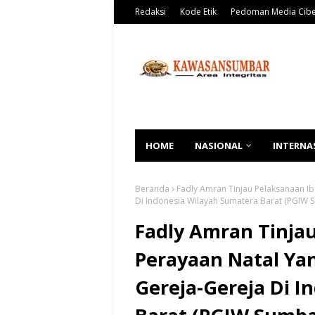
Redaksi
Kode Etik
Pedoman Media Cib
HOME
NASIONAL
INTERNA
Beranda
Fadly Amran Tinjau Pelaksanaan I
Di Indonesia Wilayah Sumatera Barat (PGIW 
Fadly Amran Tinja
Perayaan Natal Ya
Gereja-Gereja Di I