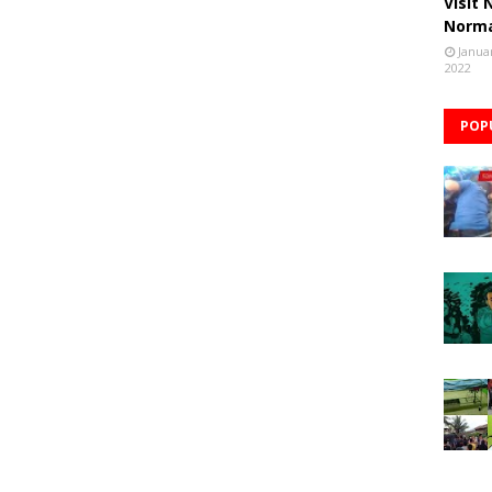
Visit
Norm
Janua
2022
POP