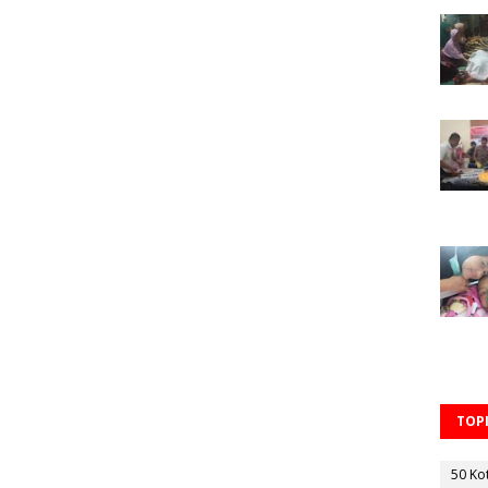
TOPI
50 Ko