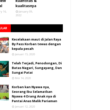
 New
kuantitas &
al
kualitasnya
ry 16,
January 09,
2022
ULAR
Kecelakaan maut di Jalan Raya
By Pass Korban tewas dengan
kepala pecah
Januari 15, 2020
Telah Terjadi, Penodongan, Di
Batas Nagari, Sungayang, Dan
Sungai Patai
Mei 14, 2020
Korban kan Nyawa nya,
Seorang Ibu Selamatkan
Nyawa 4 Orang Anak nya di
Pantai Anas Malik Pariaman
Januari 12, 2020