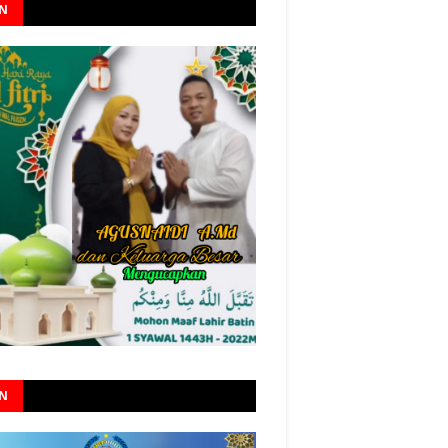
AN
AN