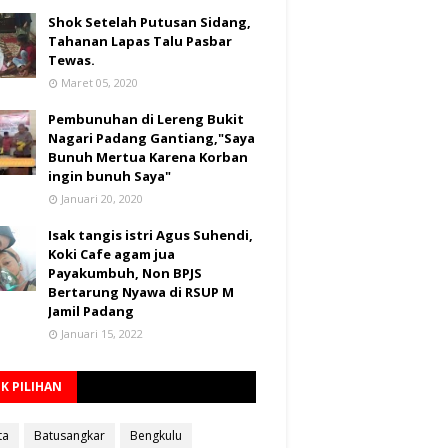
Shok Setelah Putusan Sidang,
Tahanan Lapas Talu Pasbar
Tewas.
Maret 05, 2020
Pembunuhan di Lereng Bukit
Nagari Padang Gantiang,"Saya
Bunuh Mertua Karena Korban
ingin bunuh Saya"
Januari 20, 2020
Isak tangis istri Agus Suhendi,
Koki Cafe agam jua
Payakumbuh, Non BPJS
Bertarung Nyawa di RSUP M
Jamil Padang
Januari 15, 2022
K PILIHAN
ta
Batusangkar
Bengkulu