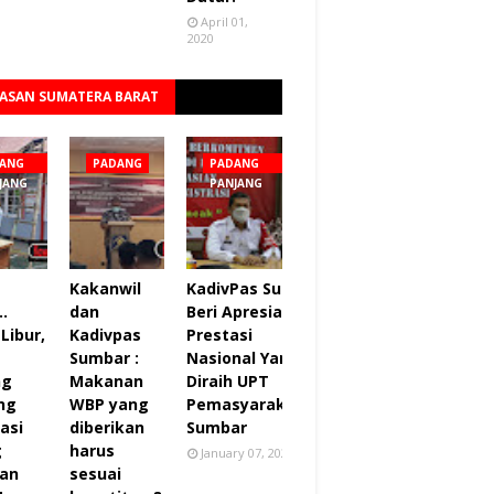
April 01,
2020
ASAN SUMATERA BARAT
Lihat semua
ANG
PADANG
PADANG
JANG
PANJANG
Kakanwil
KadivPas Sumbar
..
dan
Beri Apresiasi 27
Libur,
Kadivpas
Prestasi
Sumbar :
Nasional Yang
ng
Makanan
Diraih UPT
ng
WBP yang
Pemasyarakatan
asi
diberikan
Sumbar
g
harus
January 07, 2022
an
sesuai