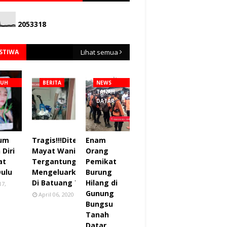
2
0
5
3
3
1
8
ISTIWA
Lihat semua
NUH
BERITA
NEWS
TANAH
DATAR
lum
Tragis!!!Ditemukan
Enam
Diri
Mayat Wanita
Orang
at
Tergantung sudah
Pemikat
Dulu
Mengeluarkan Bau
Burung
Di Batuang Taba.
Hilang di
17,
Gunung
April 06, 2020
Bungsu
Tanah
Datar.