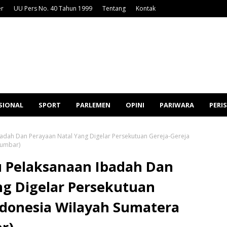
er
UU Pers No. 40 Tahun 1999
Tentang
Kontak
SIONAL
SPORT
PARLEMEN
OPINI
PARIWARA
PERI
badah Dan Perayaan Natal Yang Digelar Persekutuan Gereja-Gereja
Sumbar)
u Pelaksanaan Ibadah Dan
ng Digelar Persekutuan
ndonesia Wilayah Sumatera