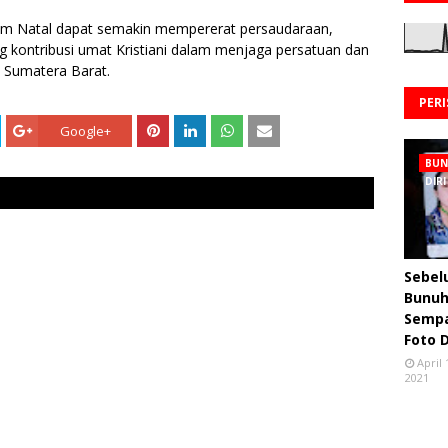
tum Natal dapat semakin mempererat persaudaraan,
 kontribusi umat Kristiani dalam menjaga persatuan dan
Sumatera Barat.
PER
Google+
BU
DIRI
Sebe
Bunuh 
Semp
Foto 
April 
2021