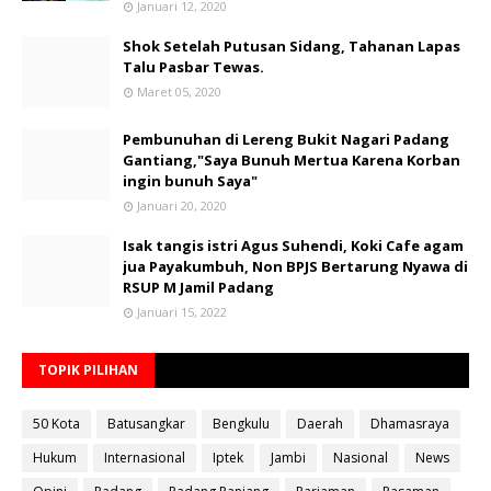
Januari 12, 2020
Shok Setelah Putusan Sidang, Tahanan Lapas
Talu Pasbar Tewas.
Maret 05, 2020
Pembunuhan di Lereng Bukit Nagari Padang
Gantiang,"Saya Bunuh Mertua Karena Korban
ingin bunuh Saya"
Januari 20, 2020
Isak tangis istri Agus Suhendi, Koki Cafe agam
jua Payakumbuh, Non BPJS Bertarung Nyawa di
RSUP M Jamil Padang
Januari 15, 2022
TOPIK PILIHAN
50 Kota
Batusangkar
Bengkulu
Daerah
Dhamasraya
Hukum
Internasional
Iptek
Jambi
Nasional
News