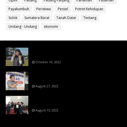
Opini
Padang
Padang Panjang
Pariaman
Pasaman
Payakumbuh
Peristiwa
Pessel
Potret Kehidupan
Solok
Sumatera Barat
Tanah Datar
Tentang
Undang - Undang
ekonomi
Bahan Ajar Terintegrasi Science Technology
Engineering Dan Mathematics (STEM)
October 10, 2022
Menanti Putusn MK Kembalikan Hak Regulator
Kepada Organisasi Pers
August 27, 2022
Makin Di Tekan Dewan Pers,SKW Berlisensi
BNSP Makin Dipercaya
August 15, 2022