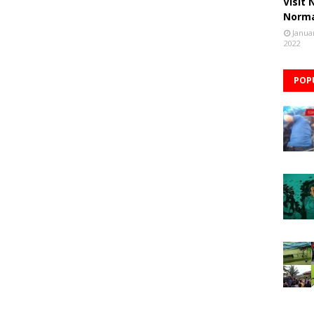
Visit
Norm
Janua
2022
POP