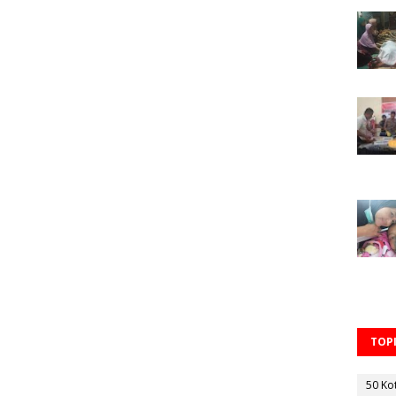
TOPI
50 Ko