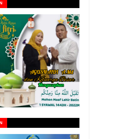
AN
AN