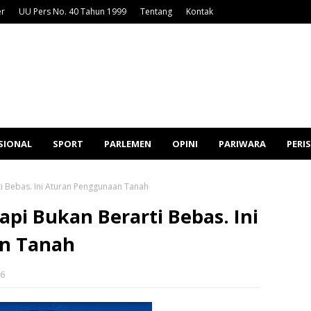
er
UU Pers No. 40 Tahun 1999
Tentang
Kontak
SIONAL
SPORT
PARLEMEN
OPINI
PARIWARA
PERI
ti Bebas. Ini Aturan Penggunaan Tanah
api Bukan Berarti Bebas. Ini
n Tanah
26