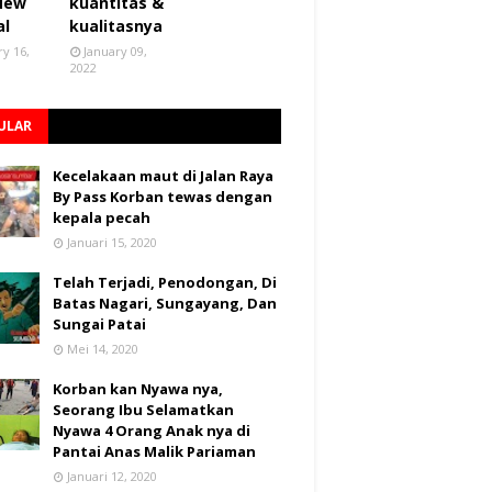
 New
kuantitas &
al
kualitasnya
ry 16,
January 09,
2022
ULAR
Kecelakaan maut di Jalan Raya
By Pass Korban tewas dengan
kepala pecah
Januari 15, 2020
Telah Terjadi, Penodongan, Di
Batas Nagari, Sungayang, Dan
Sungai Patai
Mei 14, 2020
Korban kan Nyawa nya,
Seorang Ibu Selamatkan
Nyawa 4 Orang Anak nya di
Pantai Anas Malik Pariaman
Januari 12, 2020