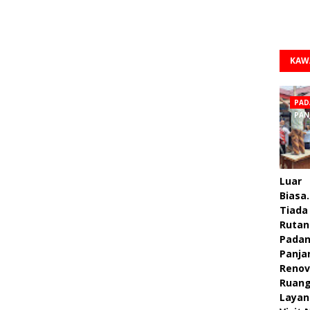
KAW
PAD
PAN
Luar
Biasa.
Tiada 
Rutan
Pada
Panja
Renov
Ruan
Layan