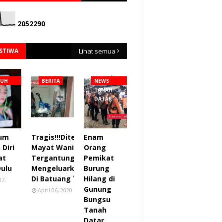
2
0
5
2
2
9
0
ISTIWA
Lihat semua
NUH
BERITA
NEWS
TANAH
DATAR
lum
Tragis!!!Ditemukan
Enam
Diri
Mayat Wanita
Orang
at
Tergantung sudah
Pemikat
Dulu
Mengeluarkan Bau
Burung
Di Batuang Taba.
Hilang di
17,
Gunung
April 06, 2020
Bungsu
Tanah
Datar.