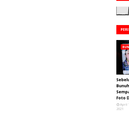
PER
BU
DIRI
Sebe
Bunuh 
Semp
Foto 
April 
2021