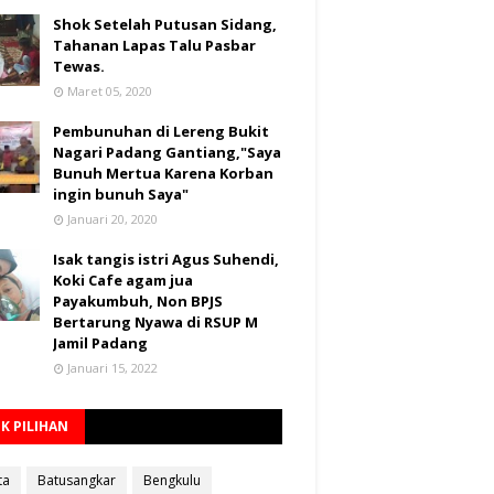
Shok Setelah Putusan Sidang,
Tahanan Lapas Talu Pasbar
Tewas.
Maret 05, 2020
Pembunuhan di Lereng Bukit
Nagari Padang Gantiang,"Saya
Bunuh Mertua Karena Korban
ingin bunuh Saya"
Januari 20, 2020
Isak tangis istri Agus Suhendi,
Koki Cafe agam jua
Payakumbuh, Non BPJS
Bertarung Nyawa di RSUP M
Jamil Padang
Januari 15, 2022
K PILIHAN
ta
Batusangkar
Bengkulu