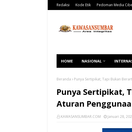
Redaksi
Kode Etik
Pedoman Media Cib
HOME
NASIONAL
INTERNA
Beranda
Punya Sertipikat, Tapi Bukan Berar
Punya Sertipikat, T
Aturan Penggunaa
KAWASANSUMBAR.COM
Januari 28, 20