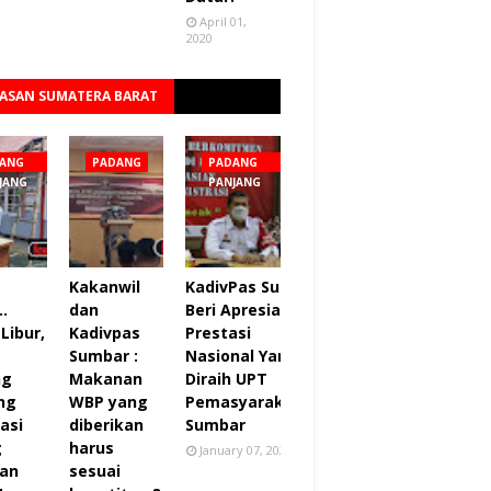
April 01,
2020
ASAN SUMATERA BARAT
Lihat semua
ANG
PADANG
PADANG
JANG
PANJANG
Kakanwil
KadivPas Sumbar
..
dan
Beri Apresiasi 27
Libur,
Kadivpas
Prestasi
Sumbar :
Nasional Yang
ng
Makanan
Diraih UPT
ng
WBP yang
Pemasyarakatan
asi
diberikan
Sumbar
g
harus
January 07, 2022
an
sesuai