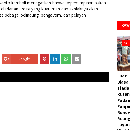
awanto kembali menegaskan bahwa kepemimpinan bukan
teladanan. Polisi yang kuat iman dan akhlaknya akan
s sebagai pelindung, pengayom, dan pelayan
KAW
PAD
PAN
Google+
Luar
Biasa.
Tiada 
Rutan
Pada
Panja
Renov
Ruan
Layan