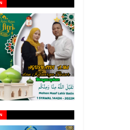
AN
AN