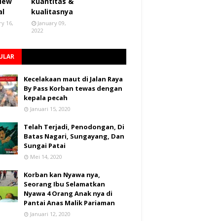
 New
kuantitas &
al
kualitasnya
ry 16,
January 09,
2022
ULAR
Kecelakaan maut di Jalan Raya
By Pass Korban tewas dengan
kepala pecah
Januari 15, 2020
Telah Terjadi, Penodongan, Di
Batas Nagari, Sungayang, Dan
Sungai Patai
Mei 14, 2020
Korban kan Nyawa nya,
Seorang Ibu Selamatkan
Nyawa 4 Orang Anak nya di
Pantai Anas Malik Pariaman
Januari 12, 2020