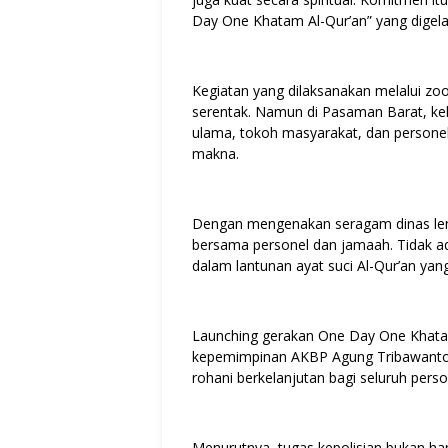
Day One Khatam Al-Qur’an” yang digela
Kegiatan yang dilaksanakan melalui zoo
serentak. Namun di Pasaman Barat, k
ulama, tokoh masyarakat, dan personel
makna.
Dengan mengenakan seragam dinas len
bersama personel dan jamaah. Tidak ad
dalam lantunan ayat suci Al-Qur’an yang
Launching gerakan One Day One Khatam 
kepemimpinan AKBP Agung Tribawanto, 
rohani berkelanjutan bagi seluruh pers
Menurutnya, tugas kepolisian bukan 