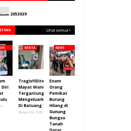
2
0
5
3
0
3
9
ISTIWA
Lihat semua
NUH
BERITA
NEWS
TANAH
DATAR
lum
Tragis!!!Ditemukan
Enam
Diri
Mayat Wanita
Orang
at
Tergantung sudah
Pemikat
Dulu
Mengeluarkan Bau
Burung
Di Batuang Taba.
Hilang di
17,
Gunung
April 06, 2020
Bungsu
Tanah
Datar.