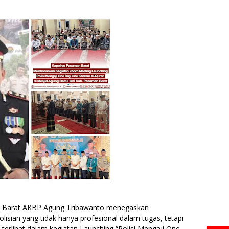
Barat AKBP Agung Tribawanto menegaskan
isian yang tidak hanya profesional dalam tugas, tetapi
u terlihat dalam kegiatan Launching “Polisi Mengaji One