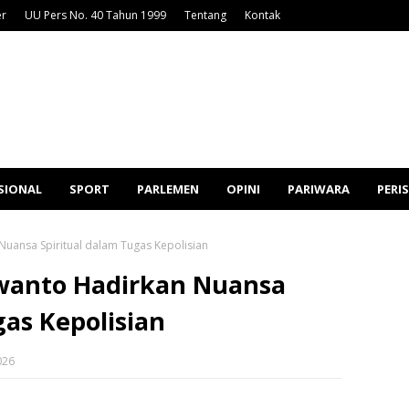
er
UU Pers No. 40 Tahun 1999
Tentang
Kontak
SIONAL
SPORT
PARLEMEN
OPINI
PARIWARA
PERI
uansa Spiritual dalam Tugas Kepolisian
wanto Hadirkan Nuansa
gas Kepolisian
026