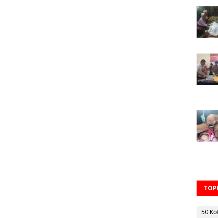
TOPI
50 Ko