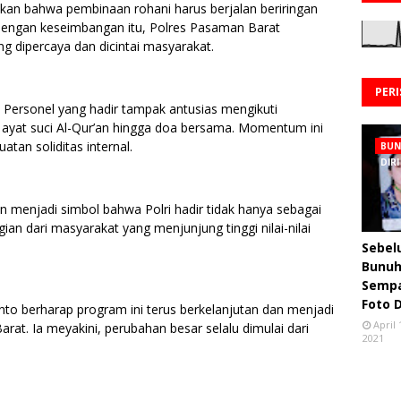
n bahwa pembinaan rohani harus berjalan beriringan
Dengan keseimbangan itu, Polres Pasaman Barat
g dipercaya dan dicintai masyarakat.
PER
 Personel yang hadir tampak antusias mengikuti
 ayat suci Al-Qur’an hingga doa bersama. Momentum ini
uatan soliditas internal.
BU
DIRI
menjadi simbol bahwa Polri hadir tidak hanya sebagai
an dari masyarakat yang menjunjung tinggi nilai-nilai
Sebe
Bunuh 
Semp
Foto 
nto berharap program ini terus berkelanjutan dan menjadi
April 
rat. Ia meyakini, perubahan besar selalu dimulai dari
2021