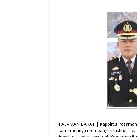
PASAMAN BARAT | Kapolres Pasaman 
komitmennya membangun institusi kepol
juga kuat secara spiritual. Komitmen it