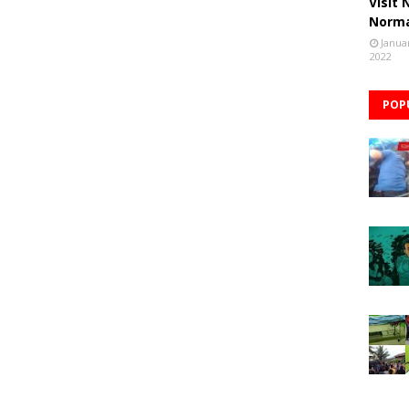
Visit
Norm
Janua
2022
POP