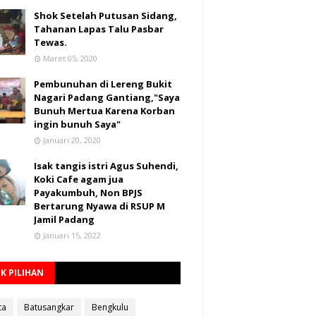
Shok Setelah Putusan Sidang,
Tahanan Lapas Talu Pasbar
Tewas.
Maret 05, 2020
Pembunuhan di Lereng Bukit
Nagari Padang Gantiang,"Saya
Bunuh Mertua Karena Korban
ingin bunuh Saya"
Januari 20, 2020
Isak tangis istri Agus Suhendi,
Koki Cafe agam jua
Payakumbuh, Non BPJS
Bertarung Nyawa di RSUP M
Jamil Padang
Januari 15, 2022
K PILIHAN
ta
Batusangkar
Bengkulu