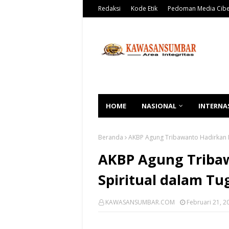
Redaksi
Kode Etik
Pedoman Media Cib
HOME
NASIONAL
INTERNA
Beranda
AKBP Agung Tribawanto Hadirkan N
AKBP Agung Triba
Spiritual dalam Tu
KAWASANSUMBAR.COM
Februari 21, 2