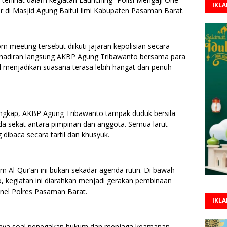
IKL
r di Masjid Agung Baitul Ilmi Kabupaten Pasaman Barat.
m meeting tersebut diikuti jajaran kepolisian secara
ehadiran langsung AKBP Agung Tribawanto bersama para
 menjadikan suasana terasa lebih hangat dan penuh
gkap, AKBP Agung Tribawanto tampak duduk bersila
a sekat antara pimpinan dan anggota. Semua larut
 dibaca secara tartil dan khusyuk.
Al-Qur’an ini bukan sekadar agenda rutin. Di bawah
kegiatan ini diarahkan menjadi gerakan pembinaan
onel Polres Pasaman Barat.
IKL
hanya soal penegakan hukum dan menjaga keamanan,