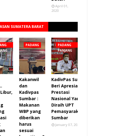
April 01,
2020
ASAN SUMATERA BARAT
Lihat semua
ANG
PADANG
PADANG
JANG
PANJANG
Kakanwil
KadivPas Sumbar
..
dan
Beri Apresiasi 27
Libur,
Kadivpas
Prestasi
Sumbar :
Nasional Yang
ng
Makanan
Diraih UPT
ng
WBP yang
Pemasyarakatan
asi
diberikan
Sumbar
g
harus
January 07, 2022
an
sesuai