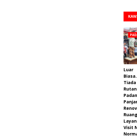
KAW
PAD
PAN
Luar
Biasa.
Tiada 
Rutan
Pada
Panja
Renov
Ruan
Layan
Visit
Norm