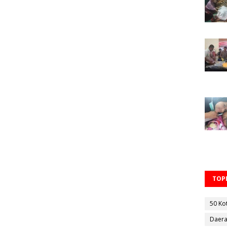
TOPI
50 Ko
Daer