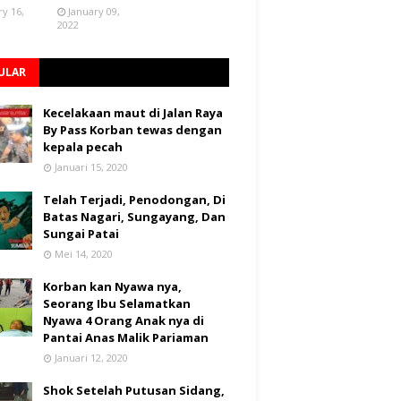
ry 16,
January 09,
2022
ULAR
Kecelakaan maut di Jalan Raya
By Pass Korban tewas dengan
kepala pecah
Januari 15, 2020
Telah Terjadi, Penodongan, Di
Batas Nagari, Sungayang, Dan
Sungai Patai
Mei 14, 2020
Korban kan Nyawa nya,
Seorang Ibu Selamatkan
Nyawa 4 Orang Anak nya di
Pantai Anas Malik Pariaman
Januari 12, 2020
Shok Setelah Putusan Sidang,