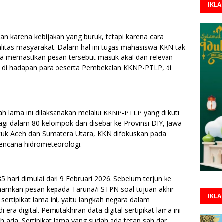
IKL
n karena kebijakan yang buruk, tetapi karena cara
litas masyarakat. Dalam hal ini tugas mahasiswa KKN tak
ga memastikan pesan tersebut masuk akal dan relevan
 di hadapan para peserta Pembekalan KKNP-PTLP, di
nah lama ini dilaksanakan melalui KKNP-PTLP yang diikuti
gi dalam 80 kelompok dan disebar ke Provinsi DIY, Jawa
tuk Aceh dan Sumatera Utara, KKN difokuskan pada
encana hidrometeorologi.
hari dimulai dari 9 Februari 2026. Sebelum terjun ke
mkan pesan kepada Taruna/i STPN soal tujuan akhir
IKL
sertipikat lama ini, yaitu langkah negara dalam
era digital. Pemutakhiran data digital sertipikat lama ini
h ada. Sertipikat lama yang sudah ada tetap sah dan