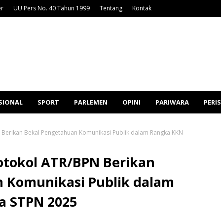
er
UU Pers No. 40 Tahun 1999
Tentang
Kontak
SIONAL
SPORT
PARLEMEN
OPINI
PARIWARA
PERI
 Berikan Bekal Pengetahuan Komunikasi Publik dalam Rangka KKN
otokol ATR/BPN Berikan
 Komunikasi Publik dalam
a STPN 2025