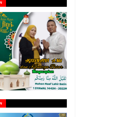
AN
AN