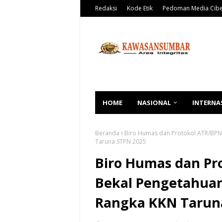
Redaksi
Kode Etik
Pedoman Media Cib
HOME
NASIONAL
INTERNA
Beranda
Biro Humas dan Protokol ATR/BPN
Taruna STPN 2025
Biro Humas dan Pr
Bekal Pengetahuan
Rangka KKN Tarun