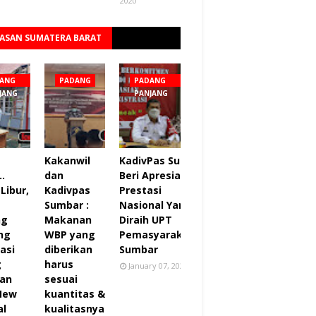
2020
ASAN SUMATERA BARAT
Lihat semua
ANG
PADANG
PADANG
JANG
PANJANG
Kakanwil
KadivPas Sumbar
..
dan
Beri Apresiasi 27
Libur,
Kadivpas
Prestasi
Sumbar :
Nasional Yang
ng
Makanan
Diraih UPT
ng
WBP yang
Pemasyarakatan
asi
diberikan
Sumbar
g
harus
January 07, 2022
an
sesuai
 New
kuantitas &
al
kualitasnya