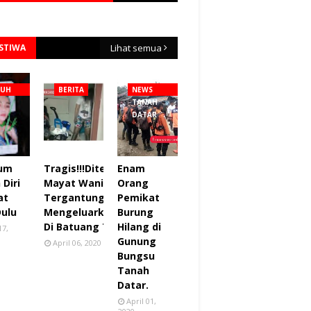
ISTIWA
Lihat semua
NUH
BERITA
NEWS
TANAH
DATAR
lum
Tragis!!!Ditemukan
Enam
Diri
Mayat Wanita
Orang
at
Tergantung sudah
Pemikat
Dulu
Mengeluarkan Bau
Burung
Di Batuang Taba.
Hilang di
17,
Gunung
April 06, 2020
Bungsu
Tanah
Datar.
April 01,