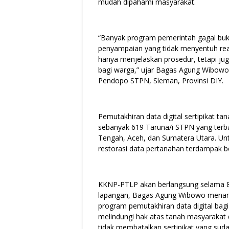
mudah dipahami masyarakat.
“Banyak program pemerintah gagal buka
penyampaian yang tidak menyentuh rea
hanya menjelaskan prosedur, tetapi ju
bagi warga,” ujar Bagas Agung Wibowo
Pendopo STPN, Sleman, Provinsi DIY.
Pemutakhiran data digital sertipikat ta
sebanyak 619 Taruna/i STPN yang terba
Tengah, Aceh, dan Sumatera Utara. Un
restorasi data pertanahan terdampak b
KKNP-PTLP akan berlangsung selama 85 
lapangan, Bagas Agung Wibowo menana
program pemutakhiran data digital bagi 
melindungi hak atas tanah masyarakat di 
tidak membatalkan sertipikat yang suda