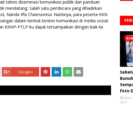
kait teknis diseminasi komunikasi publik dan panduan
ik mendatang. Salah satu pembicara yang dihadirkan
l, Nanda Iffa Chaerunnisa. Nantinya, para peserta KKN
apangan dalam bentuk konten komunikasi di media sosial.
PER
ari KKNP-PTLP itu dapat tersampaikan dengan baik ke
BU
DIRI
Google+
Sebe
Bunuh 
Semp
Foto 
April 
2021