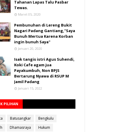
Tahanan Lapas Talu Pasbar
Tewas.
Maret 05, 2020
Pembunuhan di Lereng Bukit
Nagari Padang Gantiang,"Saya
Bunuh Mertua Karena Korban
ingin bunuh Saya"
Januari 20, 2020
Isak tangis istri Agus Suhendi,
Koki Cafe agam jua
Payakumbuh, Non BPJS
Bertarung Nyawa di RSUP M
Jamil Padang
Januari 15, 2022
K PILIHAN
ta
Batusangkar
Bengkulu
ah
Dhamasraya
Hukum