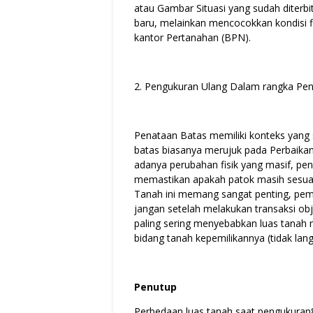
atau Gambar Situasi yang sudah diter
baru, melainkan mencocokkan kondisi fi
kantor Pertanahan (BPN).
2. Pengukuran Ulang Dalam rangka Pe
Penataan Batas memiliki konteks yang
batas biasanya merujuk pada Perbaika
adanya perubahan fisik yang masif, pe
memastikan apakah patok masih sesuai 
Tanah ini memang sangat penting, pem
jangan setelah melakukan transaksi obje
paling sering menyebabkan luas tanah 
bidang tanah kepemilikannya (tidak l
Penutup
Perbedaan luas tanah saat pengukuran