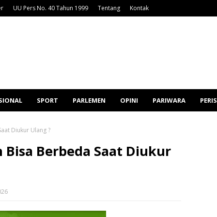
er
UU Pers No. 40 Tahun 1999
Tentang
Kontak
SIONAL
SPORT
PARLEMEN
OPINI
PARIWARA
PERI
aat Diukur Ulang ?
 Bisa Berbeda Saat Diukur
026