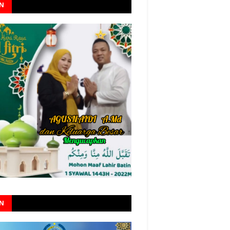
AN
AN