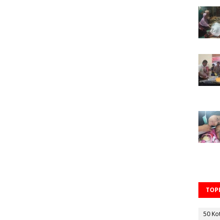
TOPI
50 Ko