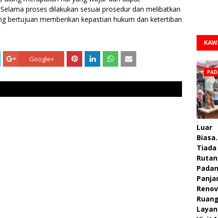
Selama proses dilakukan sesuai prosedur dan melibatkan
lang bertujuan memberikan kepastian hukum dan ketertiban
KAW
Google+
PAD
PAN
Luar
Biasa.
Tiada 
Rutan
Pada
Panja
Renov
Ruan
Layan