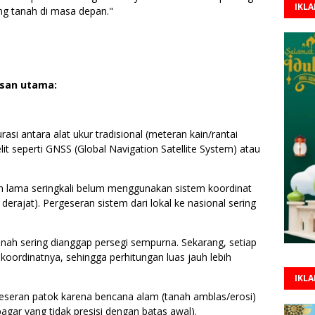
IKL
ng tanah di masa depan."
lasan utama:
si antara alat ukur tradisional (meteran kain/rantai
it seperti GNSS (Global Navigation Satellite System) atau
n lama seringkali belum menggunakan sistem koordinat
erajat). Pergeseran sistem dari lokal ke nasional sering
anah sering dianggap persegi sempurna. Sekarang, setiap
 koordinatnya, sehingga perhitungan luas jauh lebih
IKL
eseran patok karena bencana alam (tanah amblas/erosi)
gar yang tidak presisi dengan batas awal).