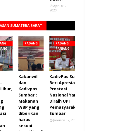
April 01,
2020
ASAN SUMATERA BARAT
Lihat semua
ANG
PADANG
PADANG
JANG
PANJANG
Kakanwil
KadivPas Sumbar
..
dan
Beri Apresiasi 27
Libur,
Kadivpas
Prestasi
Sumbar :
Nasional Yang
ng
Makanan
Diraih UPT
ng
WBP yang
Pemasyarakatan
asi
diberikan
Sumbar
g
harus
January 07, 2022
an
sesuai