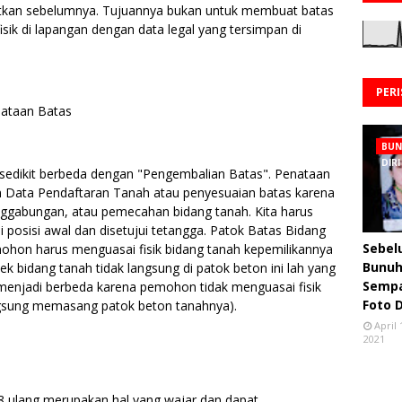
bitkan sebelumnya. Tujuannya bukan untuk membuat batas
sik di lapangan dengan data legal yang tersimpan di
PER
nataan Batas
BU
DIRI
 sedikit berbeda dengan "Pengembalian Batas". Penataan
n Data Pendaftaran Tanah atau penyesuaian batas karena
nggabungan, atau pemecahan bidang tanah. Kita harus
posisi awal dan disetujui tetangga. Patok Batas Bidang
Sebe
ohon harus menguasai fisik bidang tanah kepemilikannya
Bunuh 
k bidang tanah tidak langsung di patok beton ini lah yang
Semp
menjadi berbeda karena pemohon tidak menguasai fisik
Foto 
angsung memasang patok beton tanahnya).
April 
2021
8 ulang merupakan hal yang wajar dan dapat