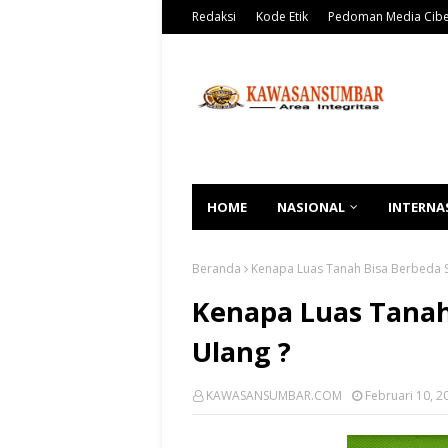
Redaksi
Kode Etik
Pedoman Media Cib
HOME
NASIONAL
INTERNA
Beranda
Kenapa Luas Tanah Bisa Berbeda S
Kenapa Luas Tanah
Ulang ?
KAWASANSUMBAR.COM
Februari 10, 2