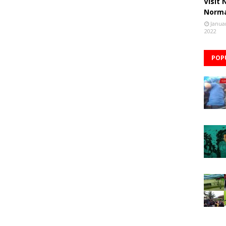
Visit
Norm
Janua
2022
POP