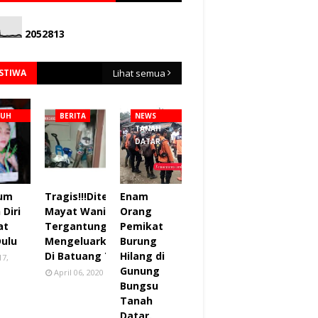
2
0
5
2
8
1
3
ISTIWA
Lihat semua
NUH
BERITA
NEWS
TANAH
DATAR
lum
Tragis!!!Ditemukan
Enam
Diri
Mayat Wanita
Orang
at
Tergantung sudah
Pemikat
Dulu
Mengeluarkan Bau
Burung
Di Batuang Taba.
Hilang di
17,
Gunung
April 06, 2020
Bungsu
Tanah
Datar.