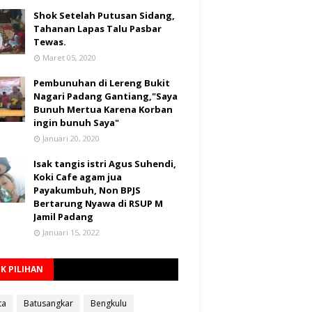
Shok Setelah Putusan Sidang,
Tahanan Lapas Talu Pasbar
Tewas.
Maret 05, 2020
Pembunuhan di Lereng Bukit
Nagari Padang Gantiang,"Saya
Bunuh Mertua Karena Korban
ingin bunuh Saya"
Januari 20, 2020
Isak tangis istri Agus Suhendi,
Koki Cafe agam jua
Payakumbuh, Non BPJS
Bertarung Nyawa di RSUP M
Jamil Padang
Januari 15, 2022
K PILIHAN
ta
Batusangkar
Bengkulu