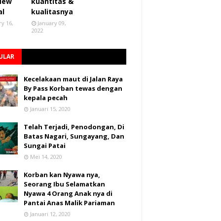
 New
kuantitas &
al
kualitasnya
ry 16,
January 09,
2022
ULAR
Kecelakaan maut di Jalan Raya
By Pass Korban tewas dengan
kepala pecah
Januari 15, 2020
Telah Terjadi, Penodongan, Di
Batas Nagari, Sungayang, Dan
Sungai Patai
Mei 14, 2020
Korban kan Nyawa nya,
Seorang Ibu Selamatkan
Nyawa 4 Orang Anak nya di
Pantai Anas Malik Pariaman
Januari 12, 2020