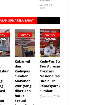
April 01,
2020
ASAN SUMATERA BARAT
Lihat semua
ANG
PADANG
PADANG
JANG
PANJANG
Kakanwil
KadivPas Sumbar
..
dan
Beri Apresiasi 27
Libur,
Kadivpas
Prestasi
Sumbar :
Nasional Yang
ng
Makanan
Diraih UPT
ng
WBP yang
Pemasyarakatan
asi
diberikan
Sumbar
g
harus
January 07, 2022
an
sesuai