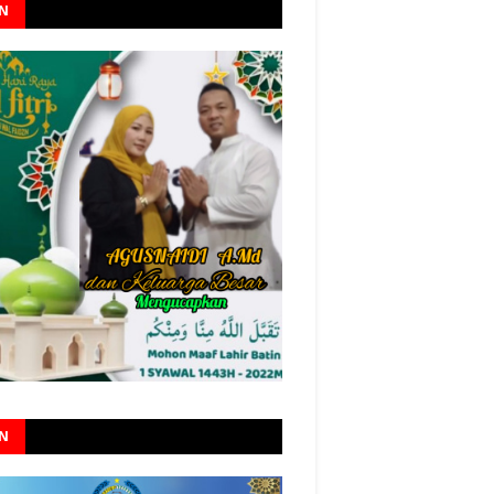
AN
AN