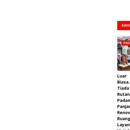
KAW
PAD
PAN
Luar
Biasa.
Tiada 
Rutan
Pada
Panja
Renov
Ruan
Layan