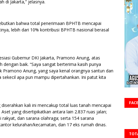
h di Jakarta,” jelasnya.
yebutkan bahwa total penerimaan BPHTB mencapai
rtinya, lebih dari 10% kontribusi BPHTB nasional berasal
iasi Gubernur DKI Jakarta, Pramono Anung, atas
 dengan baik. “Saya sangat berterima kasih punya
Pak Pramono Anung, yang saya kenal orangnya santun dan
ra sekecil apa pun mampu dipertahankan. Ini patut kita
FAC
g diserahkan kali ini mencakup total luas tanah mencapai
 Aset yang disertipikatkan antara lain 2.837 ruas jalan;
i rakyat, dan sarana olahraga; serta 154 sarana
kantor kelurahan/kecamatan, dan 17 eks rumah dinas.
TOT