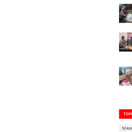
TOPI
50 Ko