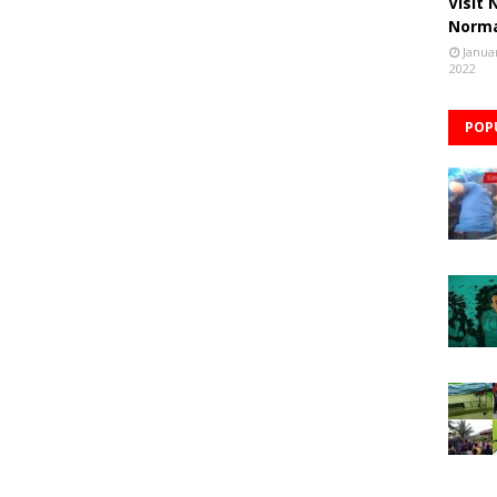
Visit
Norm
Janua
2022
POP