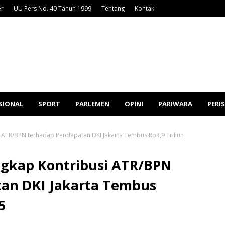
er
UU Pers No. 40 Tahun 1999
Tentang
Kontak
SIONAL
SPORT
PARLEMEN
OPINI
PARIWARA
PERI
 ATR/BPN terhadap Pendapatan DKI Jakarta Tembus Rp3,9 Triliun
gkap Kontribusi ATR/BPN
an DKI Jakarta Tembus
5