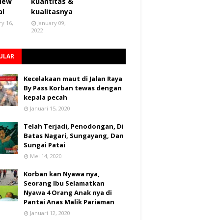
 New
kuantitas &
al
kualitasnya
ry 16,
January 09,
2022
ULAR
Kecelakaan maut di Jalan Raya
By Pass Korban tewas dengan
kepala pecah
Januari 15, 2020
Telah Terjadi, Penodongan, Di
Batas Nagari, Sungayang, Dan
Sungai Patai
Mei 14, 2020
Korban kan Nyawa nya,
Seorang Ibu Selamatkan
Nyawa 4 Orang Anak nya di
Pantai Anas Malik Pariaman
Januari 12, 2020