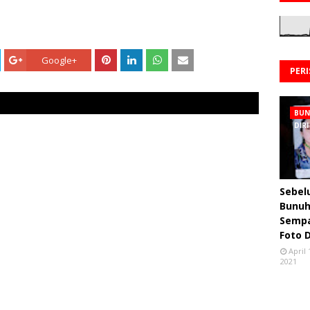
Google+
PER
BU
DIRI
Sebe
Bunuh 
Semp
Foto 
April 
2021