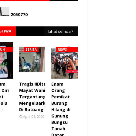
2
0
5
0
7
7
0
ISTIWA
Lihat semua
NUH
BERITA
NEWS
TANAH
DATAR
lum
Tragis!!!Ditemukan
Enam
Diri
Mayat Wanita
Orang
at
Tergantung sudah
Pemikat
Dulu
Mengeluarkan Bau
Burung
Di Batuang Taba.
Hilang di
17,
Gunung
April 06, 2020
Bungsu
Tanah
Datar.