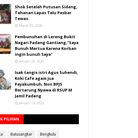
Shok Setelah Putusan Sidang,
Tahanan Lapas Talu Pasbar
Tewas.
Maret 05, 2020
Pembunuhan di Lereng Bukit
Nagari Padang Gantiang,"Saya
Bunuh Mertua Karena Korban
ingin bunuh Saya"
Januari 20, 2020
Isak tangis istri Agus Suhendi,
Koki Cafe agam jua
Payakumbuh, Non BPJS
Bertarung Nyawa di RSUP M
Jamil Padang
Januari 15, 2022
K PILIHAN
ta
Batusangkar
Bengkulu