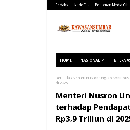
Redaksi
Kode Etik
Pedoman Media Cib
HOME
NASIONAL
INTERNA
Beranda
Menteri Nusron Ungkap Kontribusi
di 2025
Menteri Nusron Un
terhadap Pendapat
Rp3,9 Triliun di 202