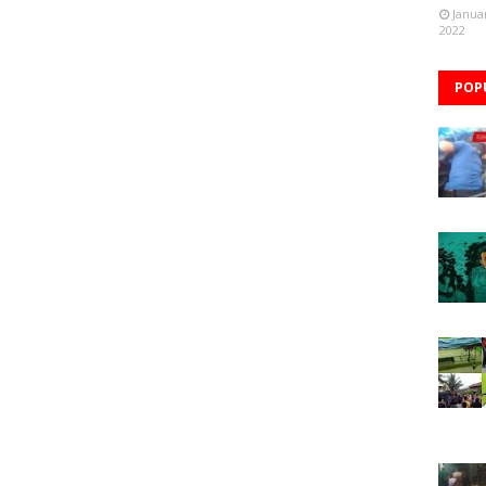
Janua
2022
POP