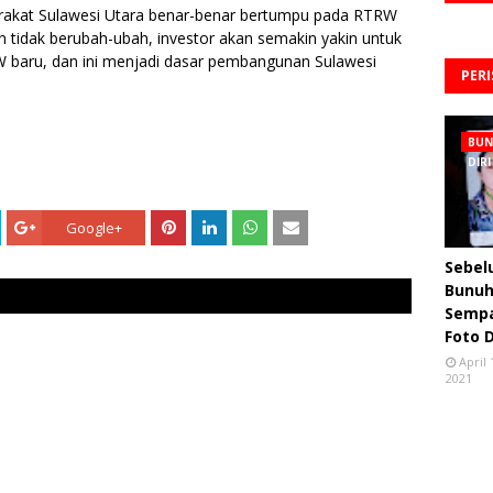
rakat Sulawesi Utara benar-benar bertumpu pada RTRW
 tidak berubah-ubah, investor akan semakin yakin untuk
RW baru, dan ini menjadi dasar pembangunan Sulawesi
PER
BU
DIRI
Google+
Sebe
Bunuh 
Semp
Foto 
April 
2021