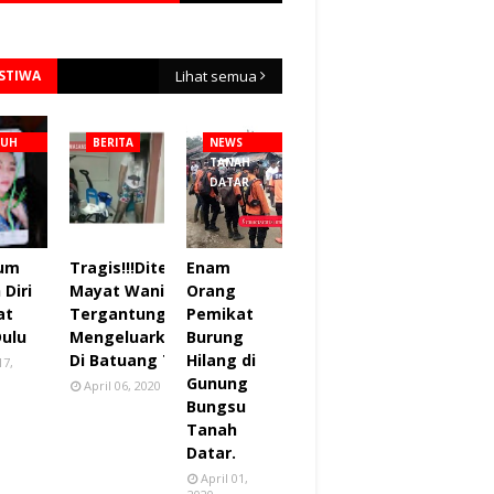
ISTIWA
Lihat semua
NUH
BERITA
NEWS
TANAH
DATAR
lum
Tragis!!!Ditemukan
Enam
Diri
Mayat Wanita
Orang
at
Tergantung sudah
Pemikat
Dulu
Mengeluarkan Bau
Burung
Di Batuang Taba.
Hilang di
17,
Gunung
April 06, 2020
Bungsu
Tanah
Datar.
April 01,