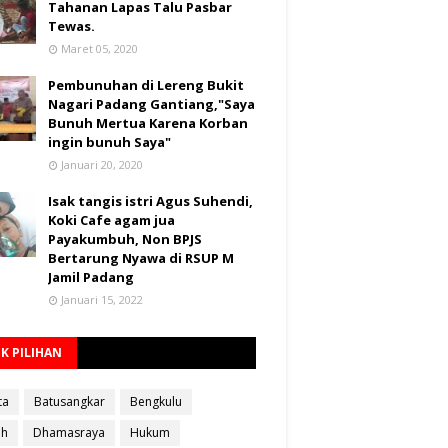
Tahanan Lapas Talu Pasbar
Tewas.
Maret 05, 2020
Pembunuhan di Lereng Bukit
Nagari Padang Gantiang,"Saya
Bunuh Mertua Karena Korban
ingin bunuh Saya"
Januari 20, 2020
Isak tangis istri Agus Suhendi,
Koki Cafe agam jua
Payakumbuh, Non BPJS
Bertarung Nyawa di RSUP M
Jamil Padang
Januari 15, 2022
K PILIHAN
ta
Batusangkar
Bengkulu
ah
Dhamasraya
Hukum