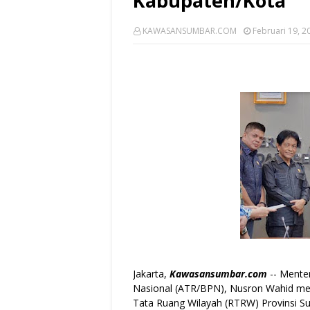
Kabupaten/Kota
KAWASANSUMBAR.COM
Februari 19, 2
Jakarta,
Kawasansumbar.com
-- Mente
Nasional (ATR/BPN), Nusron Wahid men
Tata Ruang Wilayah (RTRW) Provinsi S