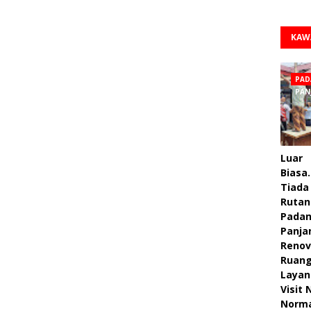
KAW
PAD
PAN
Luar
Biasa.
Tiada 
Rutan
Pada
Panja
Renov
Ruan
Layan
Visit
Norm