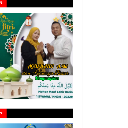
AN
AN