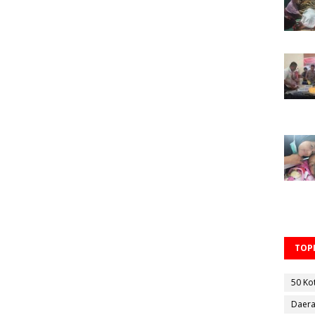
TOPI
50 Ko
Daer