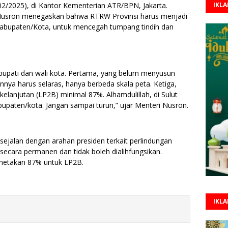
02/2025), di Kantor Kementerian ATR/BPN, Jakarta.
IKL
Nusron menegaskan bahwa RTRW Provinsi harus menjadi
bupaten/Kota, untuk mencegah tumpang tindih dan
bupati dan wali kota. Pertama, yang belum menyusun
ya harus selaras, hanya berbeda skala peta. Ketiga,
lanjutan (LP2B) minimal 87%. Alhamdulillah, di Sulut
bupaten/kota. Jangan sampai turun,” ujar Menteri Nusron.
jalan dengan arahan presiden terkait perlindungan
secara permanen dan tidak boleh dialihfungsikan.
emetakan 87% untuk LP2B.
IKL