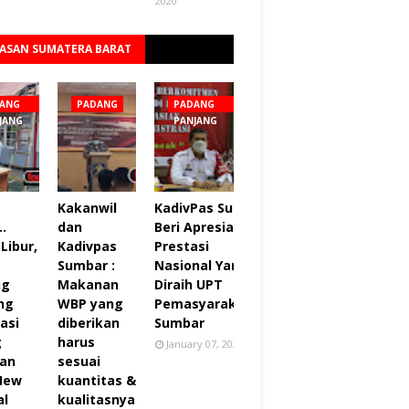
2020
ASAN SUMATERA BARAT
Lihat semua
ANG
PADANG
PADANG
JANG
PANJANG
Kakanwil
KadivPas Sumbar
..
dan
Beri Apresiasi 27
Libur,
Kadivpas
Prestasi
Sumbar :
Nasional Yang
ng
Makanan
Diraih UPT
ng
WBP yang
Pemasyarakatan
asi
diberikan
Sumbar
g
harus
January 07, 2022
an
sesuai
 New
kuantitas &
al
kualitasnya