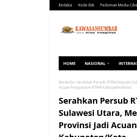
Redaksi
Kode Etik
Pedoman Media Cib
HOME
NASIONAL
INTERNA
Beranda
Serahkan Persub RTRW kepada Gube
Acuan Penyusunan RTRW Kabupaten/Kota
Serahkan Persub 
Sulawesi Utara, M
Provinsi Jadi Acu