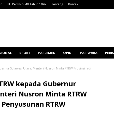
er
UU Pers No. 40 Tahun 1999
Tentang
Kontak
SIONAL
SPORT
PARLEMEN
OPINI
PARIWARA
PERI
rnur Sulawesi Utara, Menteri Nusron Minta RTRW Provinsi Jadi
RTRW kepada Gubernur
enteri Nusron Minta RTRW
an Penyusunan RTRW