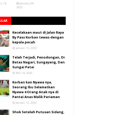
ry 16,
January 09,
2022
ULAR
Kecelakaan maut di Jalan Raya
By Pass Korban tewas dengan
kepala pecah
Januari 15, 2020
Telah Terjadi, Penodongan, Di
Batas Nagari, Sungayang, Dan
Sungai Patai
Mei 14, 2020
Korban kan Nyawa nya,
Seorang Ibu Selamatkan
Nyawa 4 Orang Anak nya di
Pantai Anas Malik Pariaman
Januari 12, 2020
Shok Setelah Putusan Sidang,