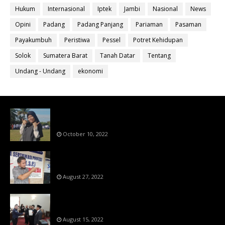
Hukum
Internasional
Iptek
Jambi
Nasional
News
Opini
Padang
Padang Panjang
Pariaman
Pasaman
Payakumbuh
Peristiwa
Pessel
Potret Kehidupan
Solok
Sumatera Barat
Tanah Datar
Tentang
Undang - Undang
ekonomi
Bahan Ajar Terintegrasi Science Technology
Engineering Dan Mathematics (STEM)
October 10, 2022
Menanti Putusn MK Kembalikan Hak Regulator
Kepada Organisasi Pers
August 27, 2022
Makin Di Tekan Dewan Pers,SKW Berlisensi
BNSP Makin Dipercaya
August 15, 2022