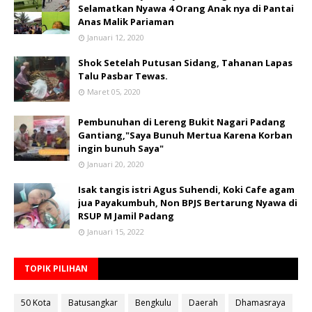
Selamatkan Nyawa 4 Orang Anak nya di Pantai
Anas Malik Pariaman
Januari 12, 2020
Shok Setelah Putusan Sidang, Tahanan Lapas
Talu Pasbar Tewas.
Maret 05, 2020
Pembunuhan di Lereng Bukit Nagari Padang
Gantiang,"Saya Bunuh Mertua Karena Korban
ingin bunuh Saya"
Januari 20, 2020
Isak tangis istri Agus Suhendi, Koki Cafe agam
jua Payakumbuh, Non BPJS Bertarung Nyawa di
RSUP M Jamil Padang
Januari 15, 2022
TOPIK PILIHAN
50 Kota
Batusangkar
Bengkulu
Daerah
Dhamasraya