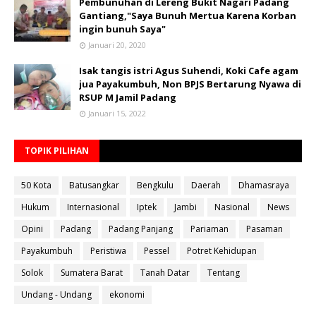
Pembunuhan di Lereng Bukit Nagari Padang
Gantiang,"Saya Bunuh Mertua Karena Korban
ingin bunuh Saya"
Januari 20, 2020
Isak tangis istri Agus Suhendi, Koki Cafe agam
jua Payakumbuh, Non BPJS Bertarung Nyawa di
RSUP M Jamil Padang
Januari 15, 2022
TOPIK PILIHAN
50 Kota
Batusangkar
Bengkulu
Daerah
Dhamasraya
Hukum
Internasional
Iptek
Jambi
Nasional
News
Opini
Padang
Padang Panjang
Pariaman
Pasaman
Payakumbuh
Peristiwa
Pessel
Potret Kehidupan
Solok
Sumatera Barat
Tanah Datar
Tentang
Undang - Undang
ekonomi