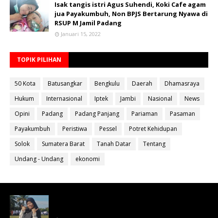
Isak tangis istri Agus Suhendi, Koki Cafe agam
jua Payakumbuh, Non BPJS Bertarung Nyawa di
RSUP M Jamil Padang
Januari 15, 2022
TOPIK PILIHAN
50 Kota
Batusangkar
Bengkulu
Daerah
Dhamasraya
Hukum
Internasional
Iptek
Jambi
Nasional
News
Opini
Padang
Padang Panjang
Pariaman
Pasaman
Payakumbuh
Peristiwa
Pessel
Potret Kehidupan
Solok
Sumatera Barat
Tanah Datar
Tentang
Undang - Undang
ekonomi
Bahan Ajar Terintegrasi Science Technology
Engineering Dan Mathematics (STEM)