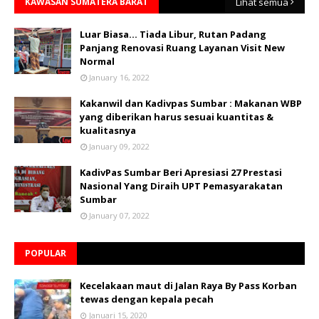
KAWASAN SUMATERA BARAT
Lihat semua
Luar Biasa... Tiada Libur, Rutan Padang
Panjang Renovasi Ruang Layanan Visit New
Normal
January 16, 2022
Kakanwil dan Kadivpas Sumbar : Makanan WBP
yang diberikan harus sesuai kuantitas &
kualitasnya
January 09, 2022
KadivPas Sumbar Beri Apresiasi 27 Prestasi
Nasional Yang Diraih UPT Pemasyarakatan
Sumbar
January 07, 2022
POPULAR
Kecelakaan maut di Jalan Raya By Pass Korban
tewas dengan kepala pecah
Januari 15, 2020