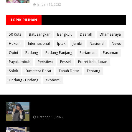
Januari 15, 2022
TOPIK PILIHAN
50 Kota
Batusangkar
Bengkulu
Daerah
Dhamasraya
Hukum
Internasional
Iptek
Jambi
Nasional
News
Opini
Padang
Padang Panjang
Pariaman
Pasaman
Payakumbuh
Peristiwa
Pessel
Potret Kehidupan
Solok
Sumatera Barat
Tanah Datar
Tentang
Undang - Undang
ekonomi
Bahan Ajar Terintegrasi Science Technology
Engineering Dan Mathematics (STEM)
October 10, 2022
Menanti Putusn MK Kembalikan Hak Regulator