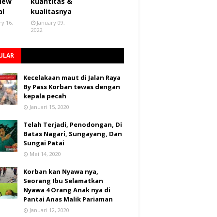
 New
kuantitas &
al
kualitasnya
ry 16,
January 09,
2022
ULAR
Kecelakaan maut di Jalan Raya
By Pass Korban tewas dengan
kepala pecah
Januari 15, 2020
Telah Terjadi, Penodongan, Di
Batas Nagari, Sungayang, Dan
Sungai Patai
Mei 14, 2020
Korban kan Nyawa nya,
Seorang Ibu Selamatkan
Nyawa 4 Orang Anak nya di
Pantai Anas Malik Pariaman
Januari 12, 2020