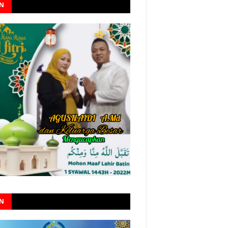
AN
AN