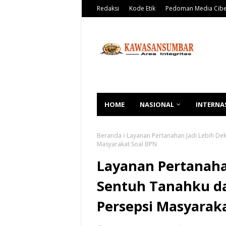
Redaksi
Kode Etik
Pedoman Media Cib
HOME
NASIONAL
INTERNA
Beranda
Layanan Pertanahan Jadi Lebih D
Masyarakat Soal BPN
Layanan Pertanaha
Sentuh Tanahku d
Persepsi Masyarak