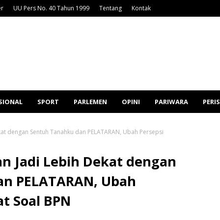
er
UU Pers No. 40 Tahun 1999
Tentang
Kontak
SIONAL
SPORT
PARLEMEN
OPINI
PARIWARA
PERI
ekat dengan Sentuh Tanahku dan PELATARAN, Ubah Persepsi
n Jadi Lebih Dekat dengan
an PELATARAN, Ubah
at Soal BPN