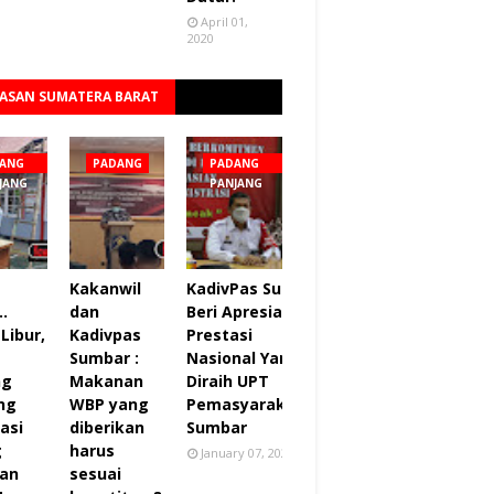
April 01,
2020
ASAN SUMATERA BARAT
Lihat semua
ANG
PADANG
PADANG
JANG
PANJANG
Kakanwil
KadivPas Sumbar
..
dan
Beri Apresiasi 27
Libur,
Kadivpas
Prestasi
Sumbar :
Nasional Yang
ng
Makanan
Diraih UPT
ng
WBP yang
Pemasyarakatan
asi
diberikan
Sumbar
g
harus
January 07, 2022
an
sesuai