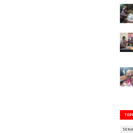
TOPI
50 Ko