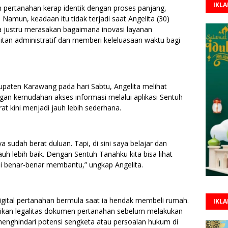
IKL
pertanahan kerap identik dengan proses panjang,
 Namun, keadaan itu tidak terjadi saat Angelita (30)
Ia justru merasakan bagaimana inovasi layanan
n administratif dan memberi keleluasaan waktu bagi
paten Karawang pada hari Sabtu, Angelita melihat
an kemudahan akses informasi melalui aplikasi Sentuh
at kini menjadi jauh lebih sederhana.
a sudah berat duluan. Tapi, di sini saya belajar dan
h lebih baik. Dengan Sentuh Tanahku kita bisa lihat
ni benar-benar membantu,” ungkap Angelita.
gital pertanahan bermula saat ia hendak membeli rumah.
IKL
tikan legalitas dokumen pertanahan sebelum melakukan
menghindari potensi sengketa atau persoalan hukum di