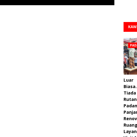
KAW
PAD
PAN
Luar
Biasa.
Tiada 
Rutan
Pada
Panja
Renov
Ruan
Layan