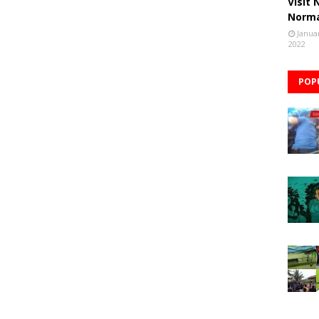
Visit
Norm
Janua
2022
POP