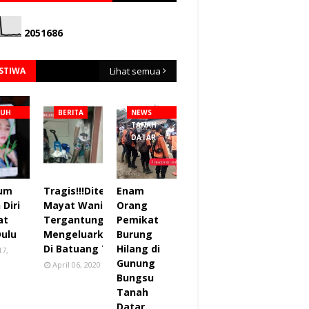
2
0
5
1
6
8
6
ISTIWA
Lihat semua
NUH
BERITA
NEWS
TANAH
DATAR
lum
Tragis!!!Ditemukan
Enam
Diri
Mayat Wanita
Orang
at
Tergantung sudah
Pemikat
Dulu
Mengeluarkan Bau
Burung
Di Batuang Taba.
Hilang di
17,
Gunung
April 06, 2020
Bungsu
Tanah
Datar.