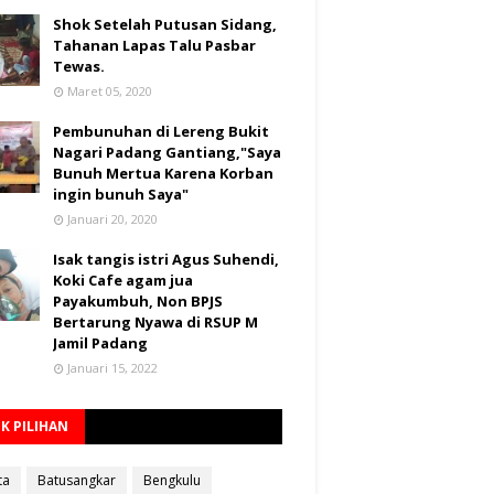
Shok Setelah Putusan Sidang,
Tahanan Lapas Talu Pasbar
Tewas.
Maret 05, 2020
Pembunuhan di Lereng Bukit
Nagari Padang Gantiang,"Saya
Bunuh Mertua Karena Korban
ingin bunuh Saya"
Januari 20, 2020
Isak tangis istri Agus Suhendi,
Koki Cafe agam jua
Payakumbuh, Non BPJS
Bertarung Nyawa di RSUP M
Jamil Padang
Januari 15, 2022
K PILIHAN
ta
Batusangkar
Bengkulu