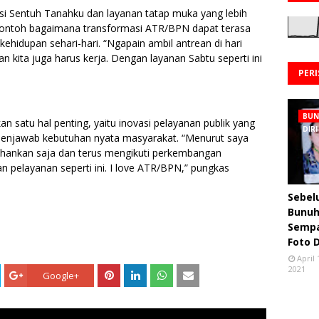
kasi Sentuh Tanahku dan layanan tatap muka yang lebih
contoh bagaimana transformasi ATR/BPN dapat terasa
ehidupan sehari-hari. “Ngapain ambil antrean di hari
kan kita juga harus kerja. Dengan layanan Sabtu seperti ini
PER
BU
n satu hal penting, yaitu inovasi pelayanan publik yang
DIRI
 menjawab kebutuhan nyata masyarakat. “Menurut saya
ahankan saja dan terus mengikuti perkembangan
n pelayanan seperti ini. I love ATR/BPN,” pungkas
Sebe
Bunuh 
Semp
Foto 
April 
2021
Google+