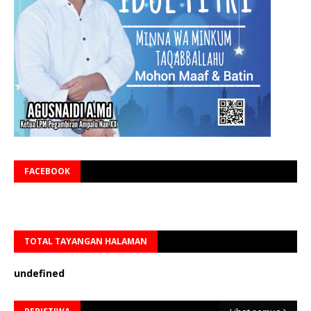
FACEBOOK
TOTAL TAYANGAN HALAMAN
u
n
d
e
f
n
e
d