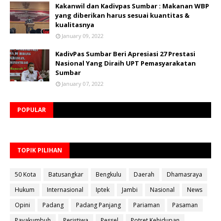
Kakanwil dan Kadivpas Sumbar : Makanan WBP
yang diberikan harus sesuai kuantitas &
kualitasnya
January 09, 2022
KadivPas Sumbar Beri Apresiasi 27 Prestasi
Nasional Yang Diraih UPT Pemasyarakatan
Sumbar
January 07, 2022
POPULAR
TOPIK PILIHAN
50 Kota
Batusangkar
Bengkulu
Daerah
Dhamasraya
Hukum
Internasional
Iptek
Jambi
Nasional
News
Opini
Padang
Padang Panjang
Pariaman
Pasaman
Payakumbuh
Peristiwa
Pessel
Potret Kehidupan