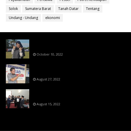
Solok
Sumatera Barat
Tanah Datar
Tentang
Undang - Undang
ekonomi
Bahan Ajar Terintegrasi Science Technology
Engineering Dan Mathematics (STEM)
October 10, 2022
Menanti Putusn MK Kembalikan Hak Regulator
Kepada Organisasi Pers
August 27, 2022
Makin Di Tekan Dewan Pers,SKW Berlisensi
BNSP Makin Dipercaya
August 15, 2022