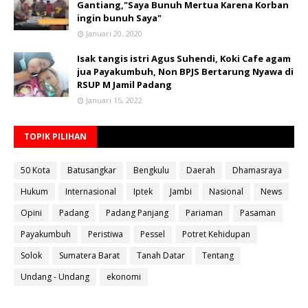
Gantiang,"Saya Bunuh Mertua Karena Korban
ingin bunuh Saya"
Januari 20, 2020
Isak tangis istri Agus Suhendi, Koki Cafe agam
jua Payakumbuh, Non BPJS Bertarung Nyawa di
RSUP M Jamil Padang
Januari 15, 2022
TOPIK PILIHAN
50 Kota
Batusangkar
Bengkulu
Daerah
Dhamasraya
Hukum
Internasional
Iptek
Jambi
Nasional
News
Opini
Padang
Padang Panjang
Pariaman
Pasaman
Payakumbuh
Peristiwa
Pessel
Potret Kehidupan
Solok
Sumatera Barat
Tanah Datar
Tentang
Undang - Undang
ekonomi