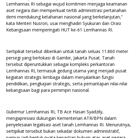
Lemhannas RI sebagai wujud komitmen menjaga keamanan
aset negara dan memperkuat tertib administrasi pertanahan
demi mendukung ketahanan nasional yang berkelanjutan,”
kata Menteri Nusron, usai menghadiri Syukuran dan Orasi
Kebangsaan memperingati HUT ke-61 Lemhannas RI.
Sertipikat tersebut diberikan untuk tanah seluas 11.860 meter
persegi yang berlokasi di Gambir, Jakarta Pusat. Tanah
tersebut diperuntukkan sebagai kompleks perkantoran
Lemhannas RI, termasuk gedung utama yang menjadi pusat
kegiatan strategis lembaga dalam menjalankan fungsi
pendidikan, pengkajian strategis, serta pemantapan nilai-nilai
kebangsaan bagi para pemimpin nasional.
Gubernur Lemhannas RI, TB Ace Hasan Syadzily,
mengapresiasi dukungan Kementerian ATR/BPN dalam
penyelesaian legalisasi aset tanah Lemhannas RI. Menurutnya,
sertipikat tersebut bukan sekadar dokumen administratif,
namun jadi bentuk nyata kepastian hukum atas aset negara