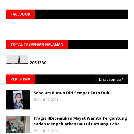
FACEBOOK
TOTAL TAYANGAN HALAMAN
2
0
5
1
3
3
0
PERISTIWA
Lihat semua
Sebelum Bunuh Diri Sempat Foto Dulu
April 17, 2021
Tragis!!!Ditemukan Mayat Wanita Tergantung
sudah Mengeluarkan Bau Di Batuang Taba.
April 06, 2020