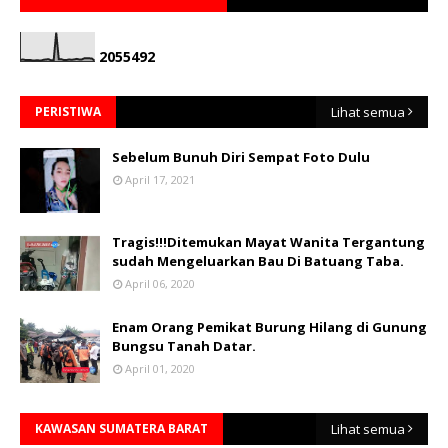
2
0
5
5
4
9
2
PERISTIWA
Lihat semua
Sebelum Bunuh Diri Sempat Foto Dulu
April 17, 2021
Tragis!!!Ditemukan Mayat Wanita Tergantung
sudah Mengeluarkan Bau Di Batuang Taba.
April 06, 2020
Enam Orang Pemikat Burung Hilang di Gunung
Bungsu Tanah Datar.
April 01, 2020
KAWASAN SUMATERA BARAT
Lihat semua