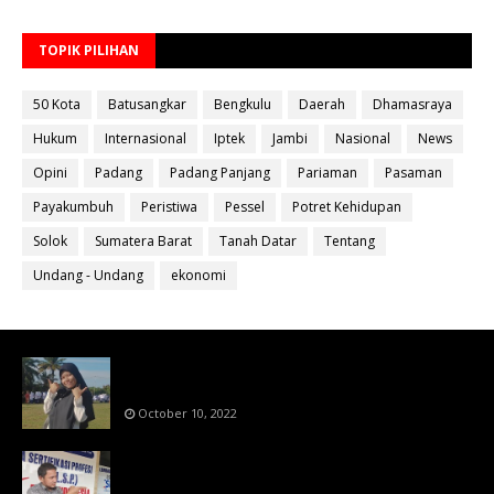
TOPIK PILIHAN
50 Kota
Batusangkar
Bengkulu
Daerah
Dhamasraya
Hukum
Internasional
Iptek
Jambi
Nasional
News
Opini
Padang
Padang Panjang
Pariaman
Pasaman
Payakumbuh
Peristiwa
Pessel
Potret Kehidupan
Solok
Sumatera Barat
Tanah Datar
Tentang
Undang - Undang
ekonomi
Bahan Ajar Terintegrasi Science Technology
Engineering Dan Mathematics (STEM)
October 10, 2022
Menanti Putusn MK Kembalikan Hak Regulator
Kepada Organisasi Pers