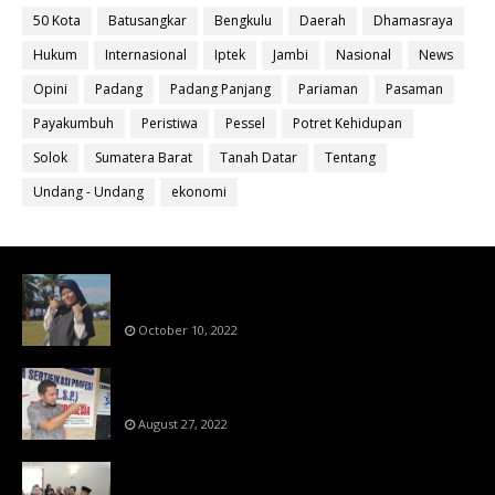
50 Kota
Batusangkar
Bengkulu
Daerah
Dhamasraya
Hukum
Internasional
Iptek
Jambi
Nasional
News
Opini
Padang
Padang Panjang
Pariaman
Pasaman
Payakumbuh
Peristiwa
Pessel
Potret Kehidupan
Solok
Sumatera Barat
Tanah Datar
Tentang
Undang - Undang
ekonomi
Bahan Ajar Terintegrasi Science Technology
Engineering Dan Mathematics (STEM)
October 10, 2022
Menanti Putusn MK Kembalikan Hak Regulator
Kepada Organisasi Pers
August 27, 2022
Makin Di Tekan Dewan Pers,SKW Berlisensi
BNSP Makin Dipercaya