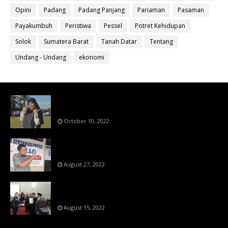
Opini
Padang
Padang Panjang
Pariaman
Pasaman
Payakumbuh
Peristiwa
Pessel
Potret Kehidupan
Solok
Sumatera Barat
Tanah Datar
Tentang
Undang - Undang
ekonomi
Bahan Ajar Terintegrasi Science Technology
Engineering Dan Mathematics (STEM)
October 10, 2022
Menanti Putusn MK Kembalikan Hak Regulator
Kepada Organisasi Pers
August 27, 2022
Makin Di Tekan Dewan Pers,SKW Berlisensi
BNSP Makin Dipercaya
August 15, 2022