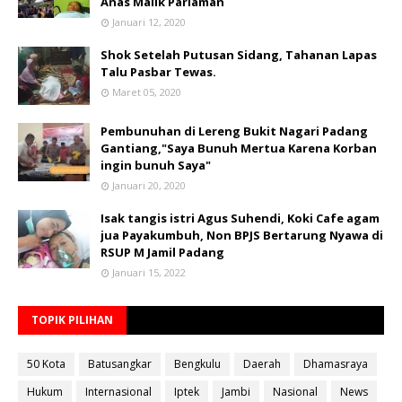
Anas Malik Pariaman
Januari 12, 2020
Shok Setelah Putusan Sidang, Tahanan Lapas
Talu Pasbar Tewas.
Maret 05, 2020
Pembunuhan di Lereng Bukit Nagari Padang
Gantiang,"Saya Bunuh Mertua Karena Korban
ingin bunuh Saya"
Januari 20, 2020
Isak tangis istri Agus Suhendi, Koki Cafe agam
jua Payakumbuh, Non BPJS Bertarung Nyawa di
RSUP M Jamil Padang
Januari 15, 2022
TOPIK PILIHAN
50 Kota
Batusangkar
Bengkulu
Daerah
Dhamasraya
Hukum
Internasional
Iptek
Jambi
Nasional
News