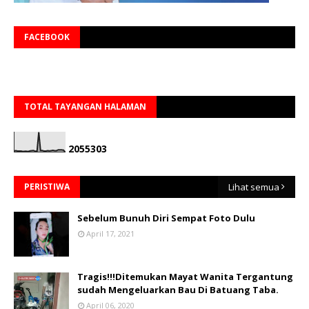
FACEBOOK
TOTAL TAYANGAN HALAMAN
2
0
5
5
3
0
3
PERISTIWA
Lihat semua
Sebelum Bunuh Diri Sempat Foto Dulu
April 17, 2021
Tragis!!!Ditemukan Mayat Wanita Tergantung
sudah Mengeluarkan Bau Di Batuang Taba.
April 06, 2020