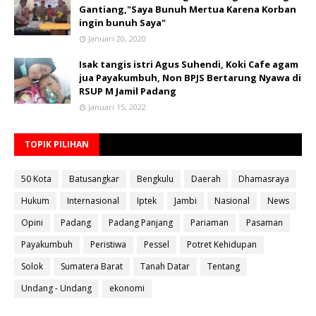
Gantiang,"Saya Bunuh Mertua Karena Korban
ingin bunuh Saya"
Januari 20, 2020
Isak tangis istri Agus Suhendi, Koki Cafe agam
jua Payakumbuh, Non BPJS Bertarung Nyawa di
RSUP M Jamil Padang
Januari 15, 2022
TOPIK PILIHAN
50 Kota
Batusangkar
Bengkulu
Daerah
Dhamasraya
Hukum
Internasional
Iptek
Jambi
Nasional
News
Opini
Padang
Padang Panjang
Pariaman
Pasaman
Payakumbuh
Peristiwa
Pessel
Potret Kehidupan
Solok
Sumatera Barat
Tanah Datar
Tentang
Undang - Undang
ekonomi