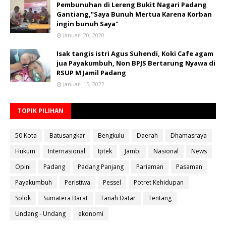
Pembunuhan di Lereng Bukit Nagari Padang
Gantiang,"Saya Bunuh Mertua Karena Korban
ingin bunuh Saya"
Januari 20, 2020
Isak tangis istri Agus Suhendi, Koki Cafe agam
jua Payakumbuh, Non BPJS Bertarung Nyawa di
RSUP M Jamil Padang
Januari 15, 2022
TOPIK PILIHAN
50 Kota
Batusangkar
Bengkulu
Daerah
Dhamasraya
Hukum
Internasional
Iptek
Jambi
Nasional
News
Opini
Padang
Padang Panjang
Pariaman
Pasaman
Payakumbuh
Peristiwa
Pessel
Potret Kehidupan
Solok
Sumatera Barat
Tanah Datar
Tentang
Undang - Undang
ekonomi