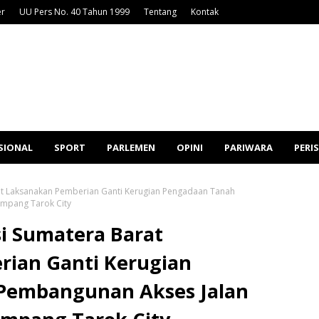
er
UU Pers No. 40 Tahun 1999
Tentang
Kontak
SIONAL
SPORT
PARLEMEN
OPINI
PARIWARA
PERI
at Laksanakan Pemberian Ganti Kerugian Pengadaan Tanah
impang Tarok City
si Sumatera Barat
ian Ganti Kerugian
Pembangunan Akses Jalan