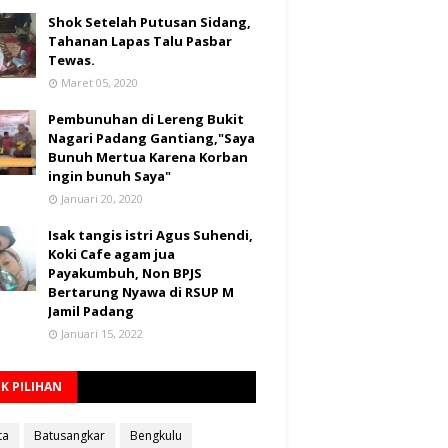
Shok Setelah Putusan Sidang,
Tahanan Lapas Talu Pasbar
Tewas.
Maret 05, 2020
Pembunuhan di Lereng Bukit
Nagari Padang Gantiang,"Saya
Bunuh Mertua Karena Korban
ingin bunuh Saya"
Januari 20, 2020
Isak tangis istri Agus Suhendi,
Koki Cafe agam jua
Payakumbuh, Non BPJS
Bertarung Nyawa di RSUP M
Jamil Padang
Januari 15, 2022
K PILIHAN
ta
Batusangkar
Bengkulu