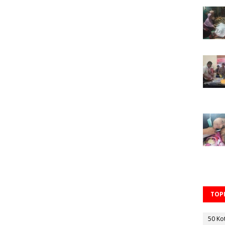
TOPI
50 Ko