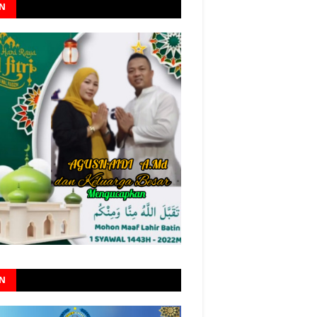
AN
AN