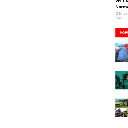
Visit
Norm
Janua
2022
POP