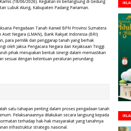
Kamis (18/06/2026). Kegiatan ini berlangsung di Gedung
IKL
an Lubuk Alung, Kabupaten Padang Pariaman.
elaksana Pengadaan Tanah Kanwil BPN Provinsi Sumatera
 Aset Negara (LMAN), Bank Rakyat Indonesia (BRI)
an, para pemilik dan penggarap tanah yang berhak
ngi oleh Jaksa Pengacara Negara dari Kejaksaan Tinggi
luruh pihak merupakan bentuk sinergi dalam memastikan
lan sesuai dengan ketentuan peraturan perundang-
alah satu tahapan penting dalam proses pengadaan tanah
umum. Pelaksanaannya dilakukan secara langsung kepada
IKL
hormatan terhadap hak-hak masyarakat yang tanahnya
 infrastruktur strategis nasional.