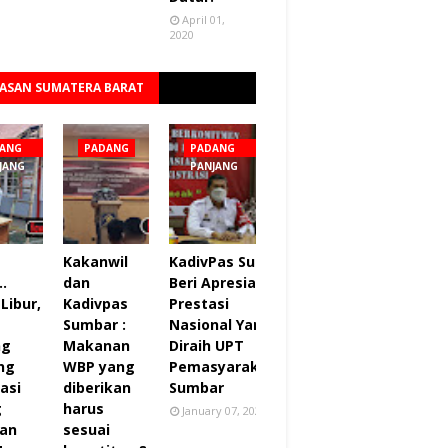
April 01,
2020
ASAN SUMATERA BARAT
Lihat semua
ANG
PADANG
PADANG
JANG
PANJANG
Kakanwil
KadivPas Sumbar
..
dan
Beri Apresiasi 27
Libur,
Kadivpas
Prestasi
Sumbar :
Nasional Yang
ng
Makanan
Diraih UPT
ng
WBP yang
Pemasyarakatan
asi
diberikan
Sumbar
g
harus
January 07, 2022
an
sesuai