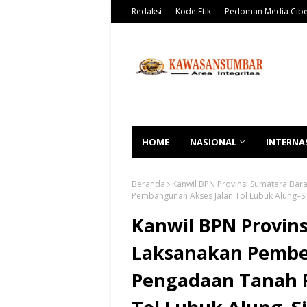
Redaksi
Kode Etik
Pedoman Media Cib
HOME
NASIONAL
INTERNA
Beranda
Kanwil BPN Provinsi Sumatera Bar
Pembangunan Akses Jalan Tol Lubuk Alung–S
Kanwil BPN Provin
Laksanakan Pember
Pengadaan Tanah 