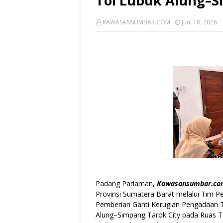
Tol Lubuk Alung–S
KAWASANSUMBAR.COM
Juni 18, 2026
Padang Pariaman,
Kawasansumbar.co
Provinsi Sumatera Barat melalui Tim 
Pemberian Ganti Kerugian Pengadaan 
Alung–Simpang Tarok City pada Ruas 