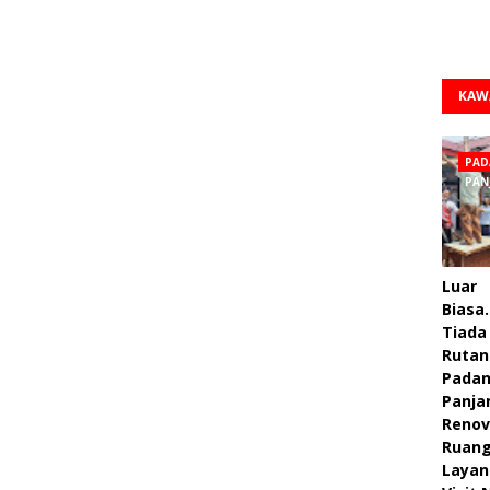
KAW
PAD
PAN
Luar
Biasa.
Tiada 
Rutan
Pada
Panja
Renov
Ruan
Layan