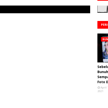
PER
BU
DIRI
Sebe
Bunuh 
Semp
Foto 
April 
2021