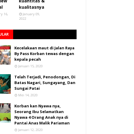
 New
kuantitas &
al
kualitasnya
ry 16,
January 09,
2022
ULAR
Kecelakaan maut di Jalan Raya
By Pass Korban tewas dengan
kepala pecah
Januari 15, 2020
Telah Terjadi, Penodongan, Di
Batas Nagari, Sungayang, Dan
Sungai Patai
Mei 14, 2020
Korban kan Nyawa nya,
Seorang Ibu Selamatkan
Nyawa 4 Orang Anak nya di
Pantai Anas Malik Pariaman
Januari 12, 2020