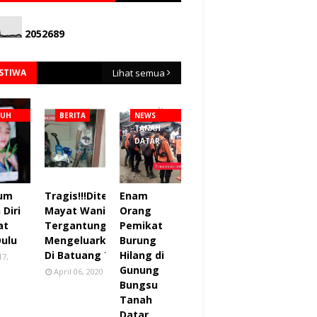
2
0
5
2
6
8
9
ISTIWA
Lihat semua
NUH
BERITA
NEWS
TANAH
DATAR
lum
Tragis!!!Ditemukan
Enam
Diri
Mayat Wanita
Orang
at
Tergantung sudah
Pemikat
Dulu
Mengeluarkan Bau
Burung
Di Batuang Taba.
Hilang di
17,
Gunung
April 06, 2020
Bungsu
Tanah
Datar.