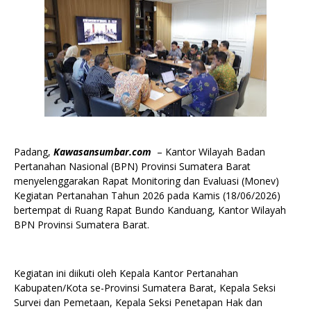
Padang,
Kawasansumbar.com
– Kantor Wilayah Badan
Pertanahan Nasional (BPN) Provinsi Sumatera Barat
menyelenggarakan Rapat Monitoring dan Evaluasi (Monev)
Kegiatan Pertanahan Tahun 2026 pada Kamis (18/06/2026)
bertempat di Ruang Rapat Bundo Kanduang, Kantor Wilayah
BPN Provinsi Sumatera Barat.
Kegiatan ini diikuti oleh Kepala Kantor Pertanahan
Kabupaten/Kota se-Provinsi Sumatera Barat, Kepala Seksi
Survei dan Pemetaan, Kepala Seksi Penetapan Hak dan