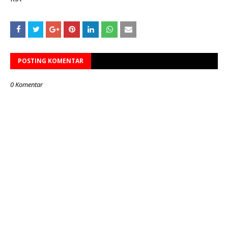
POSTING KOMENTAR
0 Komentar