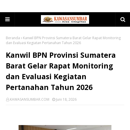
Beranda
Kanwil BPN Provinsi Sumatera Barat Gelar Rapat Monitoring
dan Evaluasi Kegiatan Pertanahan Tahun 2026
Kanwil BPN Provinsi Sumatera
Barat Gelar Rapat Monitoring
dan Evaluasi Kegiatan
Pertanahan Tahun 2026
KAWASANSUMBAR.COM
Juni 18, 2026