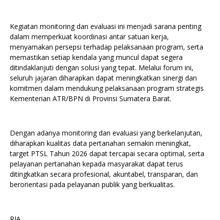
Kegiatan monitoring dan evaluasi ini menjadi sarana penting
dalam memperkuat koordinasi antar satuan kerja,
menyamakan persepsi terhadap pelaksanaan program, serta
memastikan setiap kendala yang muncul dapat segera
ditindaklanjuti dengan solusi yang tepat. Melalui forum ini,
seluruh jajaran diharapkan dapat meningkatkan sinergi dan
komitmen dalam mendukung pelaksanaan program strategis
Kementerian ATR/BPN di Provinsi Sumatera Barat.
Dengan adanya monitoring dan evaluasi yang berkelanjutan,
diharapkan kualitas data pertanahan semakin meningkat,
target PTSL Tahun 2026 dapat tercapai secara optimal, serta
pelayanan pertanahan kepada masyarakat dapat terus
ditingkatkan secara profesional, akuntabel, transparan, dan
berorientasi pada pelayanan publik yang berkualitas.
RIA