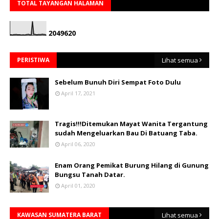
TOTAL TAYANGAN HALAMAN
2
0
4
9
6
2
0
PERISTIWA
Lihat semua
Sebelum Bunuh Diri Sempat Foto Dulu
April 17, 2021
Tragis!!!Ditemukan Mayat Wanita Tergantung
sudah Mengeluarkan Bau Di Batuang Taba.
April 06, 2020
Enam Orang Pemikat Burung Hilang di Gunung
Bungsu Tanah Datar.
April 01, 2020
KAWASAN SUMATERA BARAT
Lihat semua