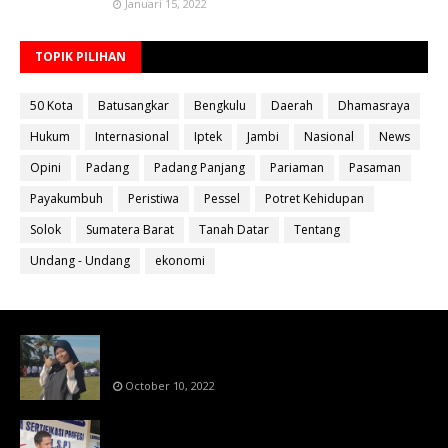
Januari 15, 2022
TOPIK PILIHAN
50 Kota
Batusangkar
Bengkulu
Daerah
Dhamasraya
Hukum
Internasional
Iptek
Jambi
Nasional
News
Opini
Padang
Padang Panjang
Pariaman
Pasaman
Payakumbuh
Peristiwa
Pessel
Potret Kehidupan
Solok
Sumatera Barat
Tanah Datar
Tentang
Undang - Undang
ekonomi
Bahan Ajar Terintegrasi Science Technology
Engineering Dan Mathematics (STEM)
October 10, 2022
Menanti Putusn MK Kembalikan Hak Regulator