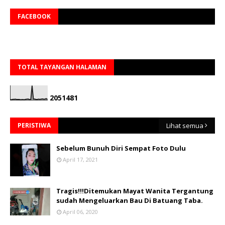
FACEBOOK
TOTAL TAYANGAN HALAMAN
2
0
5
1
4
8
1
PERISTIWA
Lihat semua
Sebelum Bunuh Diri Sempat Foto Dulu
April 17, 2021
Tragis!!!Ditemukan Mayat Wanita Tergantung
sudah Mengeluarkan Bau Di Batuang Taba.
April 06, 2020