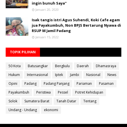
ingin bunuh Saya"
Januari 20, 2020
Isak tangis istri Agus Suhendi, Koki Cafe agam
jua Payakumbuh, Non BPJS Bertarung Nyawa di
RSUP M Jamil Padang
Januari 15, 2022
TOPIK PILIHAN
50 Kota
Batusangkar
Bengkulu
Daerah
Dhamasraya
Hukum
Internasional
Iptek
Jambi
Nasional
News
Opini
Padang
Padang Panjang
Pariaman
Pasaman
Payakumbuh
Peristiwa
Pessel
Potret Kehidupan
Solok
Sumatera Barat
Tanah Datar
Tentang
Undang - Undang
ekonomi